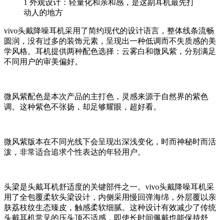
1
外观设计：轻量化和亲和感，是这副耳机最先打
动人的地方
vivo头戴降噪耳机采用了简约现代的设计语言，整体线条流畅
圆润，没有过多的装饰元素，呈现出一种低调而不失质感的美
学风格。耳机提供两种配色选择：云雾白和微风紫，分别满足
不同用户的审美偏好。
微风紫配色是本次产品的主打色，灵感来源于自然界的紫色
调。这种紫色不张扬，却足够耀眼，超好看。
微风紫版本在不同光线下会呈现出深浅变化，时而神秘时而活
泼，非常适合追求个性表达的年轻用户。
头梁是头戴耳机舒适度的关键部件之一。vivo头戴降噪耳机采
用了全包覆柔软头梁设计，内侧采用慢回弹海绵，外层覆以亲
肤荔枝纹生态臻皮，触感柔软细腻。这种设计有效减少了传统
头戴耳机常见的压头顶不适感，即使长时间佩戴也能保持舒