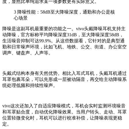
度，显然比单纯追求某一项参数更有实际意义。
3
降噪性能：58dB至大降噪深度，通勤和办公是核
心场景
降噪是这副耳机最重要的功能之一。vivo头戴降噪耳机支持主
动降噪，官方标称平均降噪深度31dB，至大降噪深度58dB，
生活噪音抑制可达99.9%。从这些数据看，它针对的是典型通
勤和日常噪声环境，比如飞机、地铁、公交、街道、办公室空
调声、键盘声、人声等。
头戴式结构本身有天然优势。相比入耳式耳机，头戴耳机通过
耳罩包裹耳朵，可以先形成一层被动隔音，再交给主动降噪系
统处理低频和持续性噪声。
vivo这次还加入了自适应降噪模式，耳机会实时监测环境噪音
和耳罩贴合度，自动优化降噪效果。当用户转头、走动、耳罩
位置轻微变化时，耳机可以进行校准补偿，让降噪表现更稳
定。