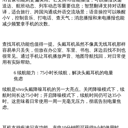
送达、航班动态、列车动态等重要信息；智慧翻译支持对话翻
译，适合旅行、跨国沟通或外语交流场景；语音操控可以唤醒
小V，控制音乐、打电话、查天气；消息播报和来电播报也能
减少频繁拿手机的次数。
查找耳机功能也值得一提。头戴耳机虽然不像真无线耳机那样
容易单只丢失，但放在办公室、车里、书包、床边后找不到也
很常见。通过手机让耳机播放声音、地图导航找回，对日常使
用有实际帮助。
6
续航能力：75小时长续航，解决头戴耳机的电量
焦虑
续航是vivo头戴降噪耳机的另一大亮点。关闭降噪模式下，续
航时间长达75小时；开启降噪模式下，续航时间仍可达35小
时。这意味着日常使用一周一充毫无压力，彻底告别电量焦
虑。
耳机支持疾速闪充功能，充电10分钟即可获得9小时使用时