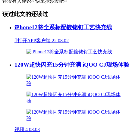
还没有人评论~
快来
抢沙发
吧~
读过此文的还读过
iPhone12将全系标配镀铑钌工艺快充线

打开APP客户端
22
08.02
120W超快闪充15分钟充满 iQOO CJ现场体验
视频
4
08.03