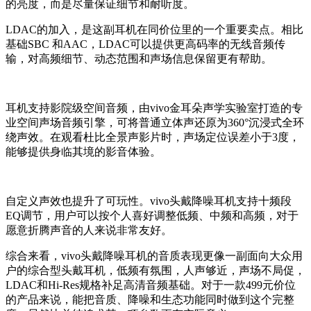
的亮度，而是尽量保证细节和耐听度。
LDAC的加入，是这副耳机在同价位里的一个重要卖点。相比
基础SBC 和AAC，LDAC可以提供更高码率的无线音频传
输，对高频细节、动态范围和声场信息保留更有帮助。
耳机支持影院级空间音频，由vivo金耳朵声学实验室打造的专
业空间声场音频引擎，可将普通立体声还原为360°沉浸式全环
绕声效。在观看杜比全景声影片时，声场定位误差小于3度，
能够提供身临其境的影音体验。
自定义声效也提升了可玩性。vivo头戴降噪耳机支持十频段
EQ调节，用户可以按个人喜好调整低频、中频和高频，对于
愿意折腾声音的人来说非常友好。
综合来看，vivo头戴降噪耳机的音质表现更像一副面向大众用
户的综合型头戴耳机，低频有氛围，人声够近，声场不局促，
LDAC和Hi-Res规格补足高清音频基础。对于一款499元价位
的产品来说，能把音质、降噪和生态功能同时做到这个完整