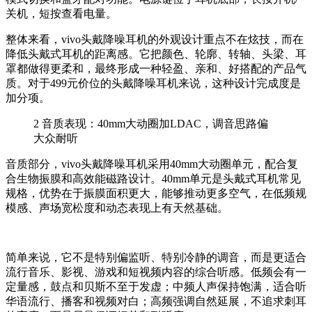
关机，短按查看电量。
整体来看，vivo头戴降噪耳机的外观设计重点不在炫技，而在
降低头戴式耳机的距离感。它把颜色、轮廓、转轴、头梁、耳
罩都做得更柔和，最终形成一种轻盈、亲和、好搭配的产品气
质。对于499元价位的头戴降噪耳机来说，这种设计完成度是
加分项。
2
音质表现：40mm大动圈加LDAC，调音思路偏
大众耐听
音质部分，vivo头戴降噪耳机采用40mm大动圈单元，配合复
合生物振膜和高效能磁路设计。40mm单元是头戴式耳机常见
规格，优势在于振膜面积更大，能够推动更多空气，在低频规
模感、声场宽松度和动态表现上有天然基础。
简单来说，它不是特别偏监听、特别冷静的调音，而是更适合
流行音乐、影视、游戏和短视频内容的综合听感。低频会有一
定量感，鼓点和贝斯不至于发虚；中频人声保持饱满，适合听
华语流行、播客和视频对白；高频强调自然延展，不追求刺耳