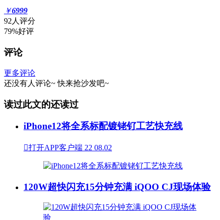
￥
6999
92人评分
79%好评
评论
更多评论
还没有人评论~
快来
抢沙发
吧~
读过此文的还读过
iPhone12将全系标配镀铑钌工艺快充线

打开APP客户端
22
08.02
120W超快闪充15分钟充满 iQOO CJ现场体验