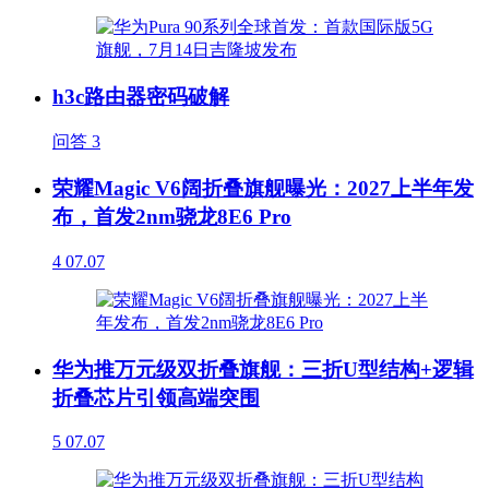
h3c路由器密码破解
问答
3
荣耀Magic V6阔折叠旗舰曝光：2027上半年发
布，首发2nm骁龙8E6 Pro
4
07.07
华为推万元级双折叠旗舰：三折U型结构+逻辑
折叠芯片引领高端突围
5
07.07