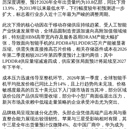
历深度调整。预计2026年全年出货量约为10.8亿部，同比下滑
13.9%，为2013年以来最低水平，下行幅度较年初预测进一步
扩大，标志着行业步入近十三年最为严峻的调整周期。
此次下滑的核心动因在于移动存储供应持续趋紧。受人工智能
产业快速发展带动，全球晶圆制造资源加速向高附加值领域倾
斜，特别是HBM高带宽内存及服务器用DRAM产能大幅扩
张，导致面向智能手机的LPDDR4与LPDDR5芯片产能被显著
压缩。供需失衡直接推高芯片价格，相关存储器件成本在2026
年第二季度相较2025年第四季度预计上涨约两倍；其中
LPDDR4供应量缩减逾四成，供应紧张局面预计将延续至2027
年下半年。
成本压力迅速传导至整机环节。2026年第一季度，全球智能手
机平均批发价格已同比上升14%，且上行趋势尚未见顶。价格
敏感度最高的百五十美元以下入门级市场首当其冲，部分区域
该价位段产品供应明显收缩，部分中小型厂商面临退出压力，
新兴市场及依赖中低端走量策略的企业承受冲击尤为突出。
品牌格局呈现加速分化态势。头部企业凭借高端产品布局与垂
直整合能力展现出较强韧性。苹果与三星受影响相对有限，其
中三星全年出货量预计仅微降4%。在中国厂商中，华为成为