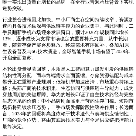
唯一实现出货量正增长的品牌，在全行业普遍承压背景下实现
逆势突破。
行业整合进程因此加快。中小厂商生存空间持续收窄，资源加
速向具备技术纵深与供应链掌控力的企业集中。与此同时，二
手及翻新手机市场迎来发展窗口，预计2026年规模同比增长
13%，逐步成长为支撑市场稳定的重要补充力量。从中长期
看，随着存储产能逐步释放、终端需求有序回补，叠加AI原
生设备普及与6G技术演进，全球智能手机市场有望于2028年
开启全面复苏。
本轮出货量显著回落，本质是人工智能算力爆发引发的供应链
结构性再分配，而非终端需求全面萎缩。存储资源错配与成本
攀升正在重塑产业规则：低端机型加速出清，市场重心持续上
移；头部厂商的技术积累、生态协同与供应链主导能力，成为
穿越周期的关键屏障。华为的增长印证了自主技术路径与完整
生态体系的价值；中小品牌则面临更严苛的生存门槛。短期市
场仍将延续承压态势，二手市场发挥阶段性缓冲作用；长远而
言，2028年的回暖将高度依赖于技术迭代节奏与供应链韧性，
厂商的竞争位势，将由其底层技术实力与全局供应链把控能力
最终决定。