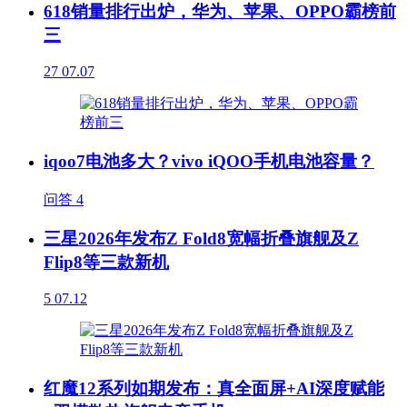
618销量排行出炉，华为、苹果、OPPO霸榜前
三
27
07.07
iqoo7电池多大？vivo iQOO手机电池容量？
问答
4
三星2026年发布Z Fold8宽幅折叠旗舰及Z
Flip8等三款新机
5
07.12
红魔12系列如期发布：真全面屏+AI深度赋能