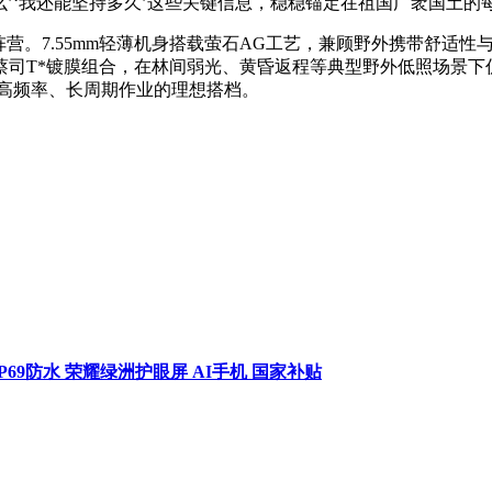
么’‘我还能坚持多久’这些关键信息，稳稳锚定在祖国广袤国土的
义阵营。7.55mm轻薄机身搭载萤石AG工艺，兼顾野外携带舒适性与
蔡司T*镀膜组合，在林间弱光、黄昏返程等典型野外低照场景下
员高频率、长周期作业的理想搭档。
 IP69防水 荣耀绿洲护眼屏 AI手机 国家补贴