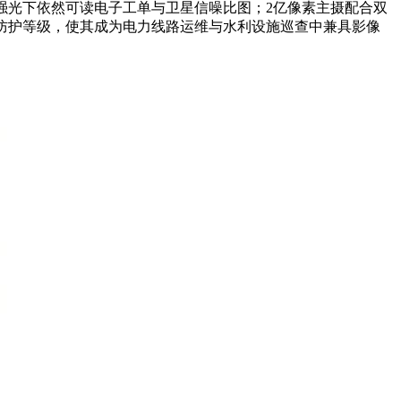
，在正午强光下依然可读电子工单与卫星信噪比图；2亿像素主摄配合双
P69防护等级，使其成为电力线路运维与水利设施巡查中兼具影像