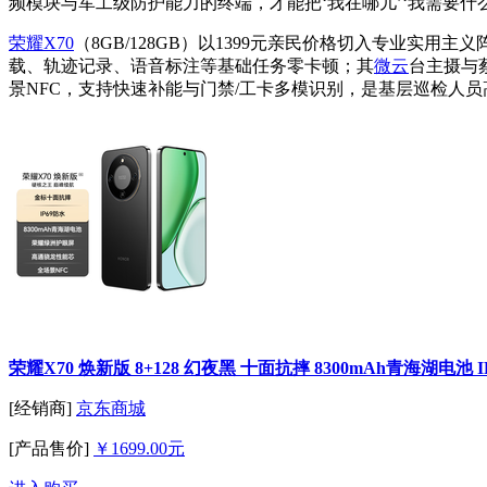
频模块与军工级防护能力的终端，才能把‘我在哪儿’‘我需要什
荣耀X70
（8GB/128GB）以1399元亲民价格切入专业实用主
载、轨迹记录、语音标注等基础任务零卡顿；其
微云
台主摄与
景NFC，支持快速补能与门禁/工卡多模识别，是基层巡检人
荣耀X70 焕新版 8+128 幻夜黑 十面抗摔 8300mAh青海湖电池
[经销商]
京东商城
[产品售价]
￥1699.00元