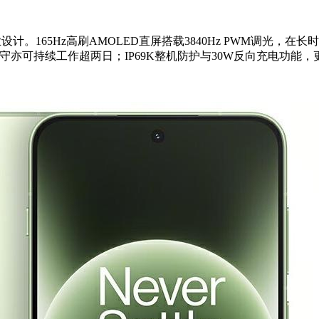
作业设计。165Hz高刷AMOLED直屏搭载3840Hz PWM调光
守亦可持续工作超两日；IP69K整机防护与30W反向充电功