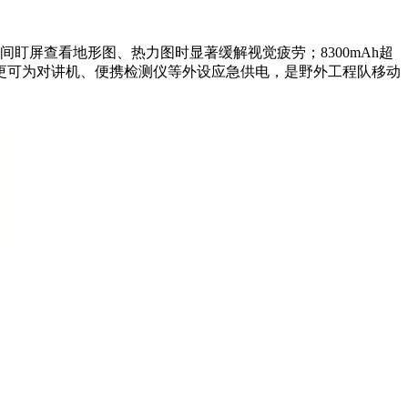
，在长时间盯屏查看地形图、热力图时显著缓解视觉疲劳；8300mAh超
能，更可为对讲机、便携检测仪等外设应急供电，是野外工程队移动