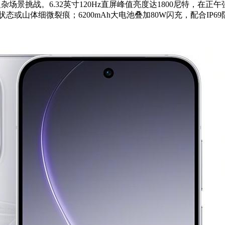
回应复杂场景挑战。6.32英寸120Hz直屏峰值亮度达1800尼特
具状态或山体细微裂痕；6200mAh大电池叠加80W闪充，配合I