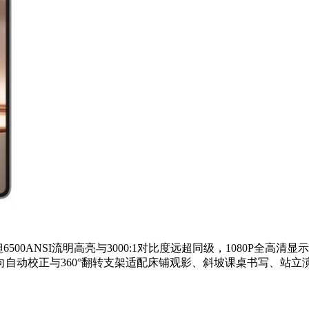
6500ANSI流明高亮与3000:1对比度远超同级，1080P全
动校正与360°翻转支架适配床铺观影、斜坡课桌书写、站立演示