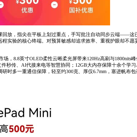
课回放，指尖在平板上划过重点，手写批注自动同步云端——这
远程实验的核心终端。对预算敏感却追求效率、重视护眼却不愿
。
学习市场，8.8英寸OLED柔性云晰柔光屏带来120Hz高刷与180
设备文件秒传、AI代接来电等智慧协同；12GB大内存保障十余个学习A
时多一重通信保障，轻至约300克、厚仅6.7mm，塞进帆布