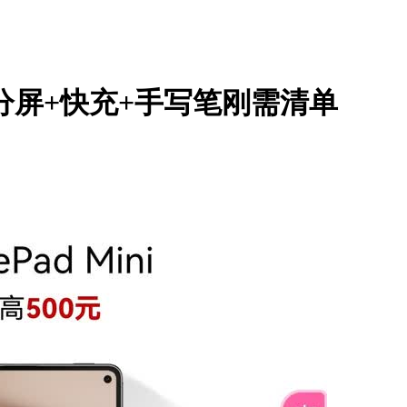
分屏+快充+手写笔刚需清单