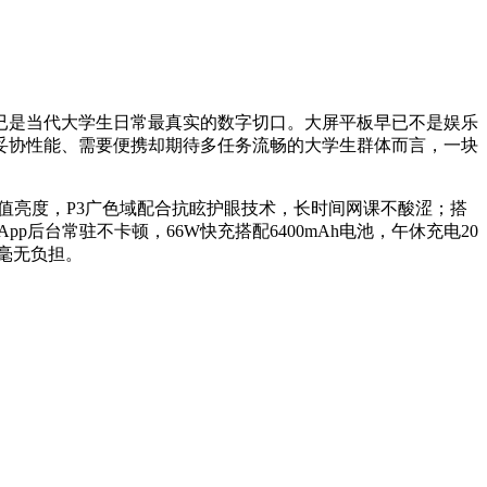
已是当代大学生日常最真实的数字切口。大屏平板早已不是娱乐
妥协性能、需要便携却期待多任务流畅的大学生群体而言，一块
0nits峰值亮度，P3广色域配合抗眩护眼技术，长时间网课不酸涩；搭
pp后台常驻不卡顿，66W快充搭配6400mAh电池，午休充电20
包毫无负担。