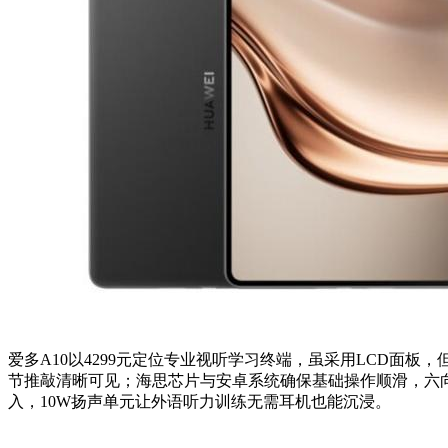
爱多A10以4299元定位专业视听学习终端，虽采用LCD面板，但
节推敲清晰可见；海思芯片与安卓系统确保基础操作顺滑，六向自
入，10W扬声单元让外语听力训练无需耳机也能沉浸。