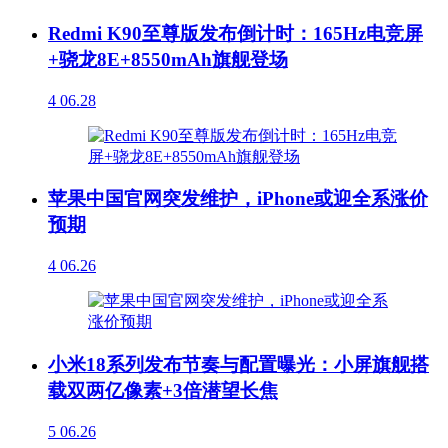
Redmi K90至尊版发布倒计时：165Hz电竞屏
+骁龙8E+8550mAh旗舰登场
4
06.28
苹果中国官网突发维护，iPhone或迎全系涨价
预期
4
06.26
小米18系列发布节奏与配置曝光：小屏旗舰搭
载双两亿像素+3倍潜望长焦
5
06.26