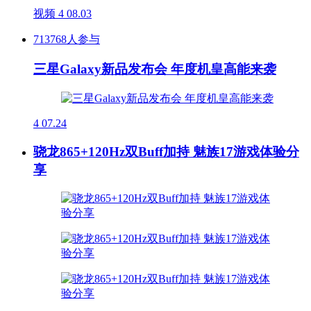
视频
4
08.03
713768人参与
三星Galaxy新品发布会 年度机皇高能来袭
4
07.24
骁龙865+120Hz双Buff加持 魅族17游戏体验分
享