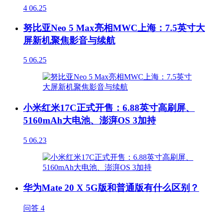
4
06.25
努比亚Neo 5 Max亮相MWC上海：7.5英寸大
屏新机聚焦影音与续航
5
06.25
小米红米17C正式开售：6.88英寸高刷屏、
5160mAh大电池、澎湃OS 3加持
5
06.23
华为Mate 20 X 5G版和普通版有什么区别？
问答
4