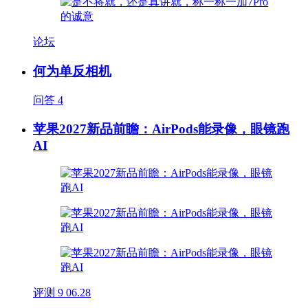
论坛
何为单反相机
问答
4
苹果2027新品前瞻：AirPods能录像，眼镜跑
AI
评测
9
06.28