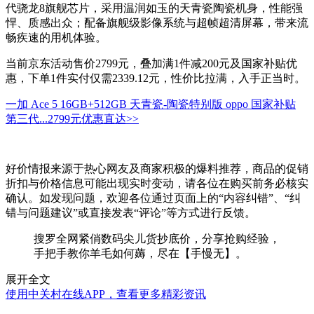
代骁龙8旗舰芯片，采用温润如玉的天青瓷陶瓷机身，性能强
悍、质感出众；配备旗舰级影像系统与超帧超清屏幕，带来流
畅疾速的用机体验。
当前京东活动售价2799元，叠加满1件减200元及国家补贴优
惠，下单1件实付仅需2339.12元，性价比拉满，入手正当时。
一加 Ace 5 16GB+512GB 天青瓷-陶瓷特别版 oppo 国家补贴
第三代...
2799元
优惠直达>>
好价情报来源于热心网友及商家积极的爆料推荐，商品的促销
折扣与价格信息可能出现实时变动，请各位在购买前务必核实
确认。如发现问题，欢迎各位通过页面上的“内容纠错”、“纠
错与问题建议”或直接发表“评论”等方式进行反馈。
搜罗全网紧俏数码尖儿货抄底价，分享抢购经验，
手把手教你羊毛如何薅，尽在【手慢无】。
展开全文
使用中关村在线APP，查看更多精彩资讯