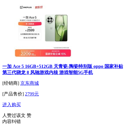
一加 Ace 5 16GB+512GB 天青瓷-陶瓷特别版 oppo 国家补贴
第三代骁龙 8 风驰游戏内核 游戏智能5G手机
[经销商]
京东商城
[产品售价]
2799元
进入购买
人赞过该文
赞
内容纠错