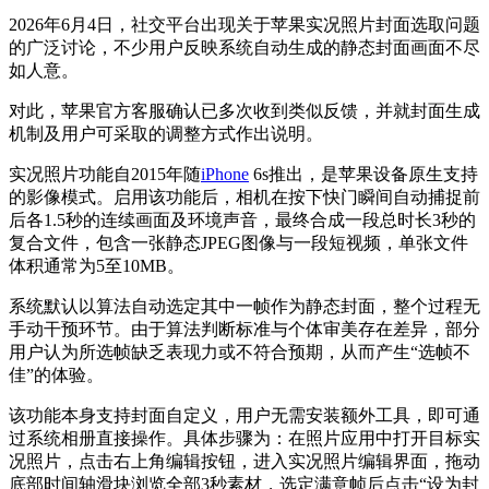
2026年6月4日，社交平台出现关于苹果实况照片封面选取问题
的广泛讨论，不少用户反映系统自动生成的静态封面画面不尽
如人意。
对此，苹果官方客服确认已多次收到类似反馈，并就封面生成
机制及用户可采取的调整方式作出说明。
实况照片功能自2015年随
iPhone
6s推出，是苹果设备原生支持
的影像模式。启用该功能后，相机在按下快门瞬间自动捕捉前
后各1.5秒的连续画面及环境声音，最终合成一段总时长3秒的
复合文件，包含一张静态JPEG图像与一段短视频，单张文件
体积通常为5至10MB。
系统默认以算法自动选定其中一帧作为静态封面，整个过程无
手动干预环节。由于算法判断标准与个体审美存在差异，部分
用户认为所选帧缺乏表现力或不符合预期，从而产生“选帧不
佳”的体验。
该功能本身支持封面自定义，用户无需安装额外工具，即可通
过系统相册直接操作。具体步骤为：在照片应用中打开目标实
况照片，点击右上角编辑按钮，进入实况照片编辑界面，拖动
底部时间轴滑块浏览全部3秒素材，选定满意帧后点击“设为封