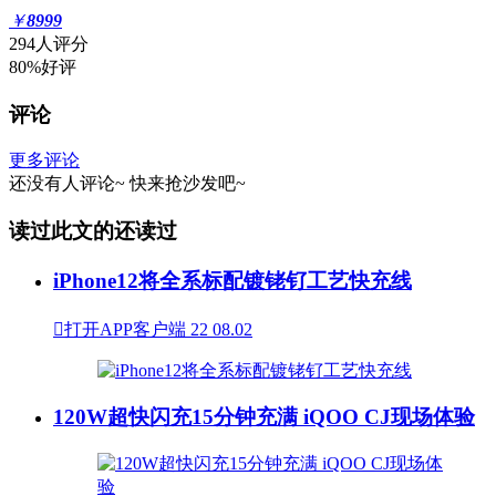
￥
8999
294人评分
80%好评
评论
更多评论
还没有人评论~
快来
抢沙发
吧~
读过此文的还读过
iPhone12将全系标配镀铑钌工艺快充线

打开APP客户端
22
08.02
120W超快闪充15分钟充满 iQOO CJ现场体验