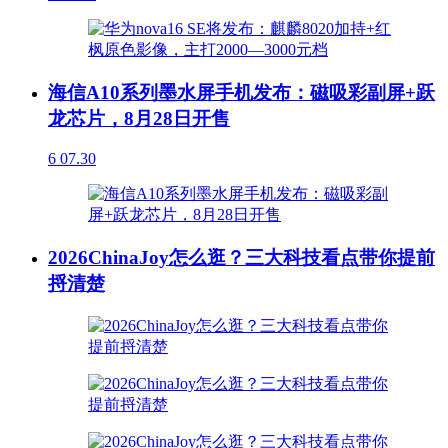
海信A10系列墨水屏手机发布：磁吸彩副屏+跃
龙芯片，8月28日开售
6
07.30
2026ChinaJoy怎么逛？三大科技看点带你提前
捋清楚