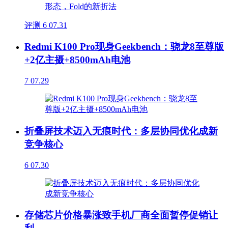
评测
6
07.31
Redmi K100 Pro现身Geekbench：骁龙8至尊版
+2亿主摄+8500mAh电池
7
07.29
折叠屏技术迈入无痕时代：多层协同优化成新
竞争核心
6
07.30
存储芯片价格暴涨致手机厂商全面暂停促销让