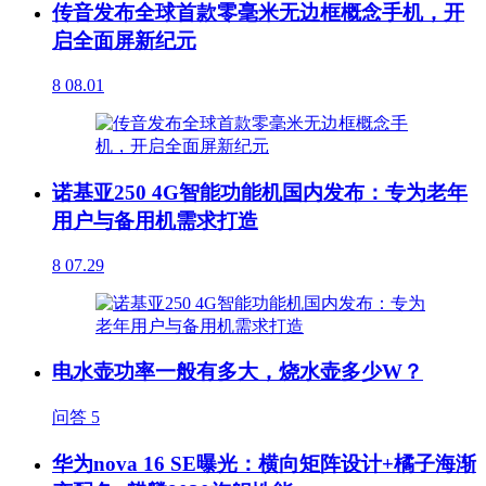
传音发布全球首款零毫米无边框概念手机，开
启全面屏新纪元
8
08.01
诺基亚250 4G智能功能机国内发布：专为老年
用户与备用机需求打造
8
07.29
电水壶功率一般有多大，烧水壶多少W？
问答
5
华为nova 16 SE曝光：横向矩阵设计+橘子海渐