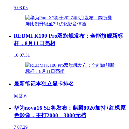
5
08.03
REDMI K100 Pro双旗舰发布：全能旗舰新标
杆，8月11日亮相
10
07.31
最新笔记本独立显卡排名
问答
6
华为nova16 SE将发布：麒麟8020加持+红枫原
色影像，主打2000—3000元档
7
07.29