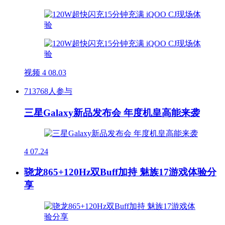
视频
4
08.03
713768人参与
三星Galaxy新品发布会 年度机皇高能来袭
4
07.24
骁龙865+120Hz双Buff加持 魅族17游戏体验分
享