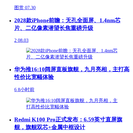
图赏
07.30
2028款iPhone前瞻：无孔全面屏、1.4nm芯
片、二亿像素潜望长焦重磅升级
2
08.03
华为推16:10阔屏直板旗舰，九月亮相，主打高
性价比宽幅体验
6
8小时前
Redmi K100 Pro正式发布：6.59英寸直屏旗
舰，旗舰双芯+金属中框设计