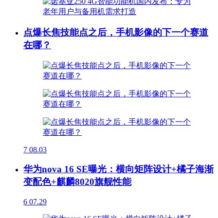
点爆长焦技能点之后，手机影像的下一个赛道
在哪？
7
08.03
华为nova 16 SE曝光：横向矩阵设计+橘子海渐
变配色+麒麟8020旗舰性能
6
07.29