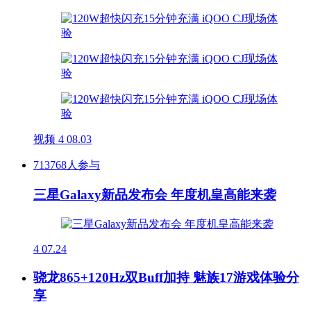
视频
4
08.03
713768人参与
三星Galaxy新品发布会 年度机皇高能来袭
4
07.24
骁龙865+120Hz双Buff加持 魅族17游戏体验分
享