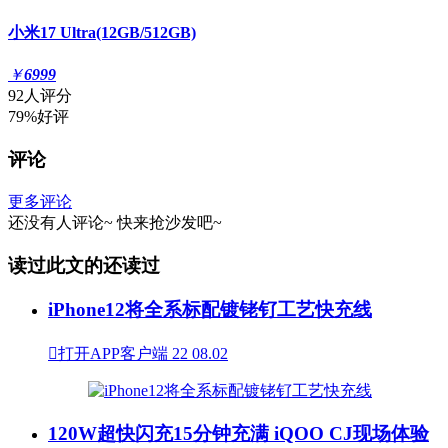
小米17 Ultra(12GB/512GB)
￥
6999
92人评分
79%好评
评论
更多评论
还没有人评论~
快来
抢沙发
吧~
读过此文的还读过
iPhone12将全系标配镀铑钌工艺快充线

打开APP客户端
22
08.02
120W超快闪充15分钟充满 iQOO CJ现场体验