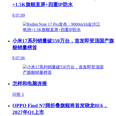
+1.5K旗舰直屏+四重IP防水
8
07.09
小米17系列销量破550万台，首发即登顶国产旗
舰销量榜首
8
07.06
怎样和电脑连接
问答
5
OPPO Find N7阔折叠旗舰将首发骁龙8E6，
2027年Q1上市