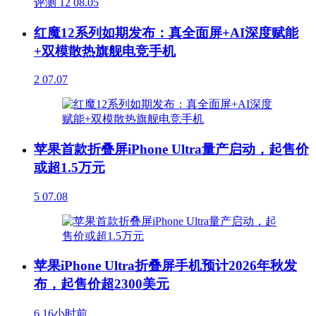
评测
12
08.05
红魔12系列如期发布：真全面屏+AI深度赋能
+双模散热旗舰电竞手机
2
07.07
苹果首款折叠屏iPhone Ultra量产启动，起售价
或超1.5万元
5
07.08
苹果iPhone Ultra折叠屏手机预计2026年秋发
布，起售价超2300美元
6
16小时前