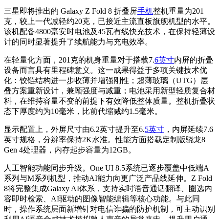
三星即将推出的 Galaxy Z Fold 8 折叠屏
手机
整机重量为201
克，较上一代减轻约20克，已接近主流直板旗舰机型的水平。
该机配备4800毫安时电池及45瓦有线快充技术，在保持轻薄设
计的同时显著提升了续航能力与充电效率。
在轻量化方面，201克的机身重量对于搭载7.
6英寸
内屏的折叠
设备而言具有里程碑意义。这一成果得益于多项关键技术优
化：铰链结构进一步收薄并增强刚性；超薄玻璃（UTG）层
叠方案重新设计，兼顾强度与减重；电池采用新型轻质复合材
料，在维持容量不变的前提下有效降低整体质量。整机折叠状
态下厚度约为10毫米，比前代缩减约1.5毫米。
显示配置上，外屏尺寸由6.2英寸提升至6.
5英寸
，内屏延续7.6
英寸规格，分辨率保持2K水准。性能方面搭载定制版骁龙8
Gen 4处理器，内存起步容量为12GB。
人工智能功能同步升级。One UI 8.5系统已逐步覆盖中低端A
系列与M系列机型，推动AI能力向更广泛产品线延伸。Z Fold
8将完整集成Galaxy AI体系，支持实时语音通话翻译、圈选内
容即时检索、AI驱动的图像智能编辑等核心功能。与此同
时，操作系统层面新增针对电信诈骗的防护机制，可主动识别