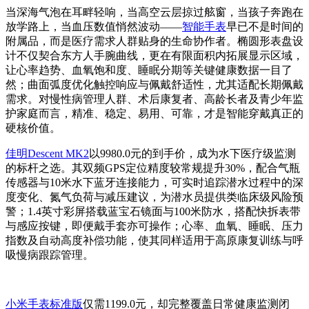
当深海气泡在耳畔轻响，当高空云层掠过舷窗，当孩子奔跑在
放学路上，当血压数值悄然波动——
智能手表
早已不是时间的
附属品，而是医疗需求人群贴身的生命协作者。椭圆形表盘设
计不仅契合东方人手腕曲线，更在有限面积内拓展显示区域，
让心率趋势、血氧饱和度、睡眠分期等关键健康数据一目了
然；曲面弧度优化触控响应与佩戴舒适性，尤其适配长期佩戴
需求。对慢性病管理人群、术后康复者、高龄长者及青少年监
护家庭而言，精准、稳定、易用、可靠，才是智能穿戴真正的
硬核价值。
佳明Descent MK2
以9980.0元的到手价，成为水下医疗级监测
的标杆之选。其双频GPS定位精度较常规提升30%，配合气瓶
传感器与10米水下蓝牙连接能力，可实时追踪潜水过程中的深
度变化、氮气负荷与减压建议，为潜水员提供类临床级风险预
警；1.4英寸彩屏搭载蓝宝石镜面与100米防水，搭配快拆表带
与感应按键，即便戴手套亦可操作；心率、血氧、睡眠、压力
指数及自动高度补偿功能，使其同样适用于高原康复训练与呼
吸慢病跟踪管理。
小米手表标准版
仅需1199.0元，却完整覆盖日常健康监测闭