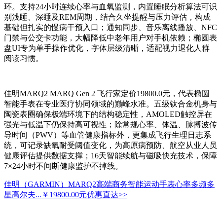
环。支持24小时连续心率与血氧监测，内置睡眠分析算法可识
别浅睡、深睡及REM周期，结合久坐提醒与压力评估，构成
基础但扎实的慢病干预入口；通知同步、音乐离线播放、NFC
门禁与公交卡功能，大幅降低中老年用户对手机依赖；椭圆表
盘UI专为单手操作优化，字体层级清晰，适配视力退化人群
阅读习惯。
佳明MARQ2 MARQ Gen 2 飞行家定价19800.0元，代表椭圆
智能手表在专业医疗协同领域的巅峰水准。五级钛合金机身与
陶瓷表圈确保极端环境下的结构稳定性，AMOLED触控屏在
强光与低温下仍保持高可视性；除常规心率、体温、脉搏波传
导时间（PWV）等血管健康指标外，更集成飞行生理日志系
统，可记录缺氧耐受阈值变化，为高原病预防、航空从业人员
健康评估提供数据支撑；16天智能续航与磁吸快充技术，保障
7×24小时不间断健康监护不掉线。
佳明（GARMIN）MARQ2高端商务智能运动手表心率多频多
星高尔夫...
￥19800.00元
优惠直达>>