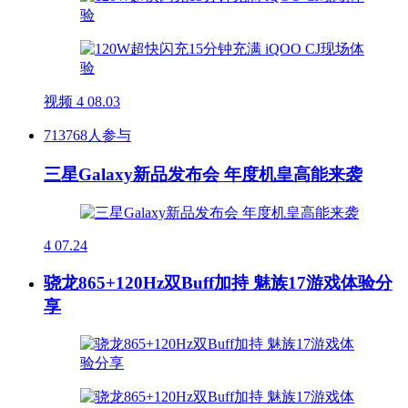
视频
4
08.03
713768人参与
三星Galaxy新品发布会 年度机皇高能来袭
4
07.24
骁龙865+120Hz双Buff加持 魅族17游戏体验分
享