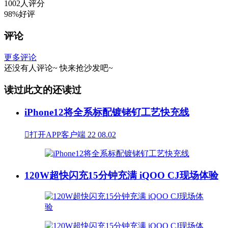
1002人评分
98%好评
评论
更多评论
还没有人评论~
快来
抢沙发
吧~
读过此文的还读过
iPhone12将全系标配镀铑钌工艺快充线

打开APP客户端
22
08.02
120W超快闪充15分钟充满 iQOO CJ现场体验