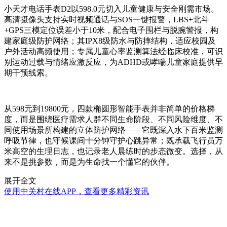
小天才电话手表D2以598.0元切入儿童健康与安全刚需市场。
高清摄像头支持实时视频通话与SOS一键报警，LBS+北斗
+GPS三模定位误差小于10米，配合电子围栏与脱腕警报，构
建家庭级防护网络；其IPX8级防水与防摔结构，适应校园及
户外活动高频使用；专属儿童心率监测算法经临床校准，可识
别运动过载与情绪应激反应，为ADHD或哮喘儿童家庭提供早
期干预线索。
从598元到19800元，四款椭圆形智能手表并非简单的价格梯
度，而是围绕医疗需求人群不同生命阶段、不同风险维度、不
同使用场景所构建的立体防护网络——它既深入水下百米监测
呼吸节律，也守候课间十分钟守护心跳异常；既承载飞行员万
米高空的生理日志，也记录老人晨练时的步态微变。选择，从
来不是挑参数，而是为生命找一个懂它的伙伴。
展开全文
使用中关村在线APP，查看更多精彩资讯