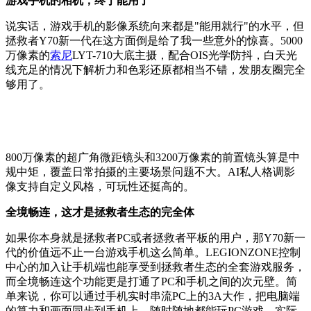
游戏手机的相机，终于能用了
说实话，游戏手机的影像系统向来都是"能用就行"的水平，但
拯救者Y70新一代在这方面倒是给了我一些意外的惊喜。5000
万像素的
索尼
LYT-710大底主摄，配合OIS光学防抖，白天光
线充足的情况下解析力和色彩还原都相当不错，发朋友圈完全
够用了。
800万像素的超广角微距镜头和3200万像素的前置镜头算是中
规中矩，覆盖日常拍摄的主要场景问题不大。AI私人格调影
像支持自定义风格，可玩性还挺高的。
全境畅连，这才是拯救者生态的完全体
如果你本身就是拯救者PC或者拯救者平板的用户，那Y70新一
代的价值远不止一台游戏手机这么简单。LEGIONZONE控制
中心的加入让手机端也能享受到拯救者生态的全套游戏服务，
而全境畅连这个功能更是打通了PC和手机之间的次元壁。简
单来说，你可以通过手机实时串流PC上的3A大作，把电脑端
的算力和画面同步到手机上，随时随地都能玩PC游戏。实际