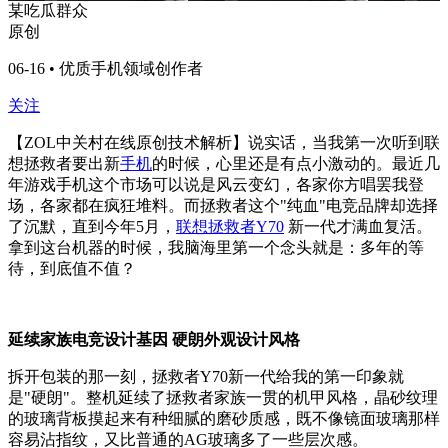
某吃瓜群众
原创
06-16 • 优质手机领域创作者
关注
【ZOL中关村在线原创技术解析】说实话，当我第一次听到联
想拯救者要出新
手机
的时候，心里还是有点小激动的。最近几
年游戏手机这个市场可以说是风云变幻，各家你方唱罢我登
场，各家都在疯狂堆料。而拯救者这个"纯血"电竞品牌却选择
了沉默，直到今年5月，
联想拯救者Y70
新一代才满血复活。
拿到这台机器的时候，我脑海里第一个念头就是：多年的等
待，到底值不值？
延续家族电竞设计基因 硬朗外观设计风格
拆开包装的那一刻，拯救者Y70新一代给我的第一印象就
是"硬朗"。整机延续了拯救者家族一贯的机甲风格，晶砂纹理
的玻璃背板摸起来有种细腻的磨砂质感，既不像镜面玻璃那样
容易沾指纹，又比普通的AG玻璃多了一些层次感。