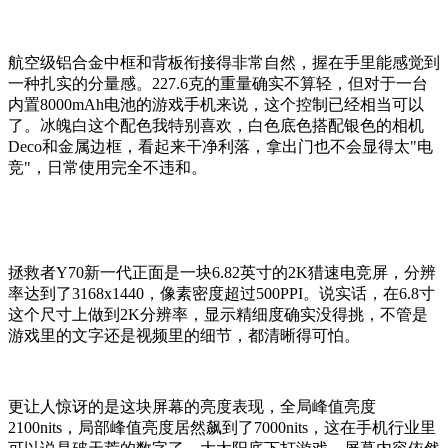
航空级铝合金中框和背板衔接得非常自然，握在手里能感觉到
一种扎实的分量感。227.6克的重量确实不算轻，但对于一台
内置8000mAh电池的游戏手机来说，这个控制已经相当可以
了。冰魄白这个配色我特别喜欢，白色底色搭配银色的相机
Deco和金属边框，看起来干净利落，拿出门也不会显得太"电
竞"，日常使用完全不违和。
拯救者Y70新一代正面是一块6.82英寸的2K猎速电竞屏，分辨
率达到了3168x1440，像素密度超过500PPI。说实话，在6.8寸
这个尺寸上做到2K分辨率，显示精细度确实没得挑，不管是
游戏里的文字还是视频里的细节，都清晰得可怕。
更让人惊讶的是这块屏幕的亮度表现，全局峰值亮度
2100nits，局部峰值亮度居然飙到了7000nits，这在手机行业里