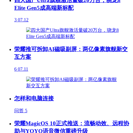
四大国产Ultra旗舰激活量破20万台，骁龙8
Elite Gen5成高端新标配
3
07.12
荣耀推可拆卸AI磁吸副屏：两亿像素旗舰新交
互方案
6
07.11
怎样和电脑连接
问答
5
荣耀MagicOS 10正式推送：流畅动效、远程协
助与YOYO语音微信重磅升级