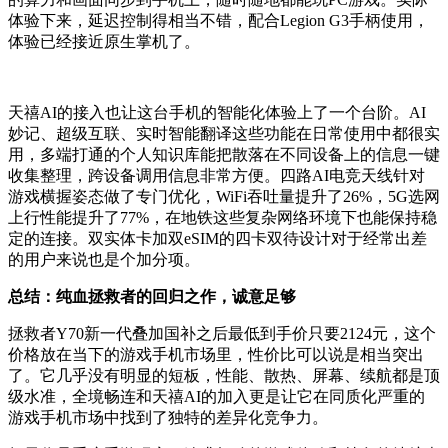
体验下来，延迟控制得相当不错，配合Legion G3手柄使用，
体验已经接近原生掌机了。
天禧AI的接入也让这台手机的智能化体验上了一个台阶。AI
妙记、超级互联、实时智能翻译这些功能在日常使用中都很实
用，多端打通的个人知识库能把散落在不同设备上的信息一键
收集整理，跨设备调用信息非常方便。四路AI电竞天线针对
游戏横握姿态做了专门优化，WiFi吞吐量提升了26%，5G选网
上行性能提升了77%，在地铁这些复杂网络环境下也能保持稳
定的连接。双实体卡加双eSIM的四卡双待设计对于经常出差
的用户来说也是个加分项。
总结：纯血拯救者的回归之作，诚意足够
拯救者Y70新一代叠加国补之后最低到手价只要2124元，这个
价格放在当下的游戏手机市场里，性价比可以说是相当突出
了。它几乎没有明显的短板，性能、散热、屏幕、续航都是顶
级水准，全境畅连和天禧AI的加入更是让它在同质化严重的
游戏手机市场中找到了独特的差异化竞争力。