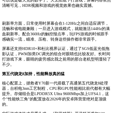
可以说是破天荒的数字了。大太阳底下打游戏，屏幕内容依然
清晰可见，HDR视频和游戏的视觉效果也确实震撼。
刷新率方面，日常使用时屏幕会在1-120Hz之间自适应调节，
流畅和省电能兼顾；一旦进入游戏模式，就能激活144Hz的满
血刷新率。配合360Hz的触控报点率，玩FPS游戏的时候跟手
感确实一流，瞄准、压枪、转身这些操作都非常跟手。
屏幕还支持HDR10+和杜比视界认证，通过了SGS低蓝光低拖
影认证，PWM加类DC调光的组合对眼睛也比较友好。长时间
打游戏下来，眼睛的疲劳感比我之前用的那台老机型明显轻了
不少。
第五代骁龙8加持，性能释放真的猛
核心配置上，拯救者Y70新一代搭载了高通第五代骁龙8处理
器，台积电3nm工艺制程，CPU和GPU性能相比前代都有大幅
提升。存储组合是LPDDR5X Ultra 9600Mbps加上UFS4.1，这
个"性能铁三角"的配置放在2026年的安卓阵营里绝对是顶级
的。