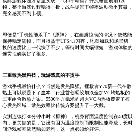
实际游戏体验才是重头戏。《和平精英》开流畅画质加120
帧，整个游戏过程稳得一批，战斗场景下帧率波动微乎其微，
完全感受不到卡顿。
即便是"手机性能杀手"《原神》，在画质拉满的情况下依然能
保持稳定满帧，而且得益于UFS4.1闪存，地图加载和场景切
换的速度比上一代快了不少，等待时间大幅缩短，游戏体验的
连贯性确实好了很多。
三重散热黑科技，玩游戏真的不烫手
游戏手机最怕什么？当然是发热降频。拯救者Y70新一代在散
热上可以说是下了血本，行业首创凝胶加液金加VC均热板的
三重组合散热方案。5500平方毫米的超大VC均热板覆盖了核
心发热区域，散热效率比传统方案提升了一大截。
实测连续打30分钟小时《原神》，机身背面温度控制在40度以
内，更关键的是，它没有因为温度控制而限制性能释放，长时
间游戏帧率依然稳如老狗，这一点必须给好评。