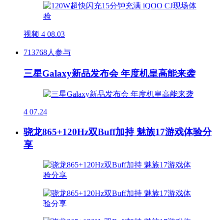
视频
4
08.03
713768人参与
三星Galaxy新品发布会 年度机皇高能来袭
4
07.24
骁龙865+120Hz双Buff加持 魅族17游戏体验分
享