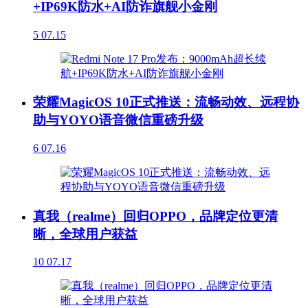
+IP69K防水+AI防诈旗舰小金刚
5
07.15
荣耀MagicOS 10正式推送：流畅动效、远程协
助与YOYO语音微信重磅升级
6
07.16
真我（realme）回归OPPO，品牌定位更清
晰，全球用户获益
10
07.17