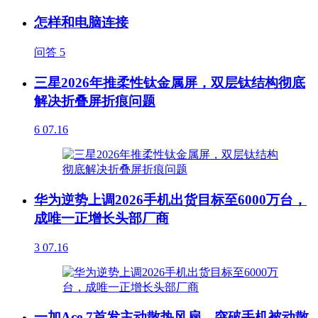
怎样和电脑连接
问答
5
三星2026年推柔性钛金属屏，双层钛结构彻底
解决折叠屏折痕问题
6
07.16
华为逆势上调2026手机出货目标至6000万台，
成唯一正增长头部厂商
3
07.16
一加Ace 7首发主动散热风扇，突破手机被动散