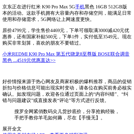
京东正在进行红米 K90 Pro Max 5G
手机
黑色 16GB 512GB版
本的活动。这款手机拥有大容量内存和存储空间，能满足日常
使用和存储需求，5G网络让上网速度更快。
原价4799元，学生售价4469元，下单可领取满3000减420元优
惠券，还有国家补贴500元，下单1件，实付低至3549元。现在
购买非常划算，喜欢的朋友不要错过。
小米REDMI K90 Pro Max 第五代骁龙8至尊版 BOSE联合调音
黑色 ...
4519元
优惠直达>>
好价情报来源于热心网友及商家积极的爆料推荐，商品的促销
折扣与价格信息可能出现实时变动，请各位在购买前务必核实
确认。如发现问题，欢迎各位通过页面上的“内容纠错”、“纠
错与问题建议”或直接发表“评论”等方式进行反馈。
搜罗全网紧俏数码尖儿货抄底价，分享抢购经验，
手把手教你羊毛如何薅，尽在【手慢无】。
展开全文