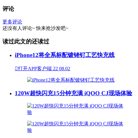
评论
更多评论
还没有人评论~
快来
抢沙发
吧~
读过此文的还读过
iPhone12将全系标配镀铑钌工艺快充线

打开APP客户端
22
08.02
120W超快闪充15分钟充满 iQOO CJ现场体验