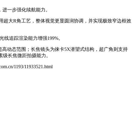
Ah，进一步强化续航能力。
运用超大R角工艺，整体视觉更显圆润协调，并实现极致窄边框效
，光线追踪渲染能力增强199%。
5EV超高动态范围；长焦镜头为徕卡5X潜望式结构，超广角则支持
0像素级长焦微距拍摄能力。
l.com.cn/1193/11933521.html