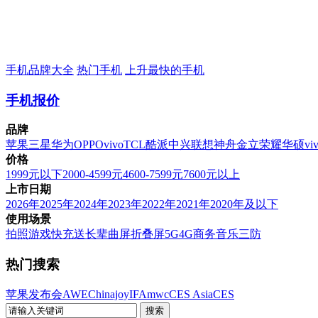
手机品牌大全
热门手机
上升最快的手机
手机报价
品牌
苹果
三星
华为
OPPO
vivo
TCL
酷派
中兴
联想
神舟
金立
荣耀
华硕
vi
价格
1999元以下
2000-4599元
4600-7599元
7600元以上
上市日期
2026年
2025年
2024年
2023年
2022年
2021年
2020年及以下
使用场景
拍照
游戏
快充
送长辈
曲屏
折叠屏
5G
4G
商务
音乐
三防
热门搜索
苹果发布会
AWE
Chinajoy
IFA
mwc
CES Asia
CES