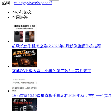
热词：
chinajoy
vivox9s
iphone7
24小时热文
本周热评
超级长焦手机怎么选？2026年8月影像旗舰手机推荐
玄戒O3平板入网，小米的第二款3nm芯片来了
华为首款16:10阔屏直板手机定档2026年秋，主打平价宽