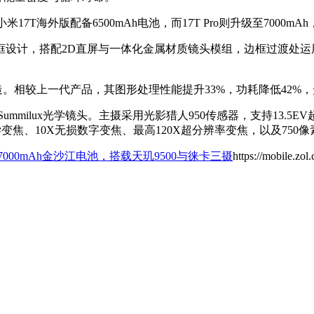
7T海外版配备6500mAh电池，而17T Pro则升级至7000m
框设计，搭配2D直屏与一体化金属材质镜头模组，边框过渡处
程打造。相较上一代产品，其图形处理性能提升33%，功耗降低42%
Summilux光学镜头。主摄采用光影猎人950传感器，支持13.
学变焦、10X无损数字变焦、最高120X超分辨率变焦，以及75
首发7000mAh金沙江电池，搭载天玑9500与徕卡三摄
https://mobile.zo