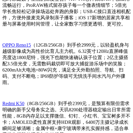
流畅运行，ProRAW格式留存孩子每一个微表情细节；5倍光
学长焦轻松记录操场远处奔跑的身影；USB-C接口直连相机配
件，方便外接麦克风录制亲子播客；iOS 17新增的居家共享相
册与屏幕使用时间管理，让全家数字习惯更透明、更可控。
OPPO Reno15
（12GB/256GB）到手价2999元，以轻盈机身与
越级影像成为高性价比育儿主力机。6.32英寸120Hz直屏峰值
亮度达1800尼特，强光下也能快速确认孩子位置；2亿主摄搭
配3.5倍光变，无需数码裁切即可放大捕捉游乐场中的笑脸；
6200mAh大电池+80W闪充，满足全天外勤拍照、导航、扫
码、支付不断电；IP69防护等级可无惧洗手间水汽与户外骤
雨。
Redmi K50
（8GB/256GB）到手价2399元，是预算有限但需求
明确的新手父母务实之选。天玑8200处理器稳定输出日常所需
性能，8GB内存足以支撑微信、钉钉、小红书、宝宝树多开不
卡；AMOLED柔性直屏支持HDR观影，6400万主摄记录成长
瞬间足够清晰；金属中框+康宁玻璃带来扎实握持感，适合单