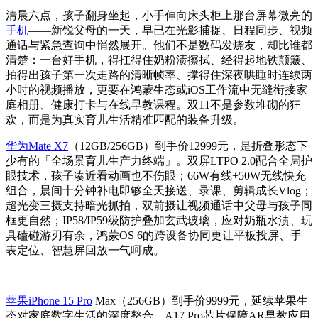
清晨六点，孩子翻身坐起，小手伸向床头柜上那台屏幕微亮的
手机
——新锐父母的一天，早已在光影捕捉、日程同步、视频
通话与紧急查询中悄然展开。他们不是数码发烧友，却比谁都
清楚：一台好手机，得扛得住奶粉渍擦拭、经得起地铁颠簸、
拍得出孩子第一次走路的清晰帧率、撑得住深夜哄睡时连续两
小时的视频播放，更要在鸿蒙生态或iOS工作流中无缝衔接家
庭相册、健康打卡与在线早教课程。双11不是参数堆砌的狂
欢，而是为真实育儿生活精准匹配的装备升级。
华为Mate X7
（12GB/256GB）到手价12999元，是折叠形态下
少有的「全场景育儿生产力终端」。双屏LTPO 2.0配合全局护
眼技术，孩子凑近看动画也不伤眼；66W有线+50W无线快充
组合，晨间十分钟补电即够全天接送、录课、剪辑成长Vlog；
超光变三摄支持暗光抓拍，双前摄让视频通话中父母与孩子同
框更自然；IP58/IP59级防护叠加玄武玻璃，应对奶瓶水渍、玩
具磕碰游刃有余，鸿蒙OS 6的跨设备协同更让平板投屏、手
表定位、智慧屏回放一气呵成。
苹果iPhone 15 Pro
Max（256GB）到手价9999元，延续苹果生
态对家庭数字生活的深度整合。A17 Pro芯片保障AR早教应用