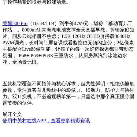
手操作频繁的喂养与抱娃场景。
荣耀500 Pro
（16GB/1TB）到手价4799元，堪称「移动育儿工
作站」。8000mAh青海湖电池支撑全天直播早教、剪辑家庭短
片、同步云端相册不焦虑；1.5K 120Hz OLED屏搭载3840Hz
PWM调光，长时间盯屏备课或看监控也无频闪疲劳；2亿像素
主摄配合Live影像功能，让孩子的每一次好奇探索都自带动态
氛围；IP68+IP69+IP69K三重防水，从厨房蒸汽到泳池边水
花，全场景无惧。
五款机型覆盖不同预算与核心诉求，但共性鲜明：拒绝伪旗舰
参数，专注真实育儿动线中的影像力、续航力、防护力与协同
力。双11换机，不必追逐榜单第一，只需选中那个真正懂你晨
昏节奏的伙伴。
展开全文
使用中关村在线APP，查看更多精彩资讯