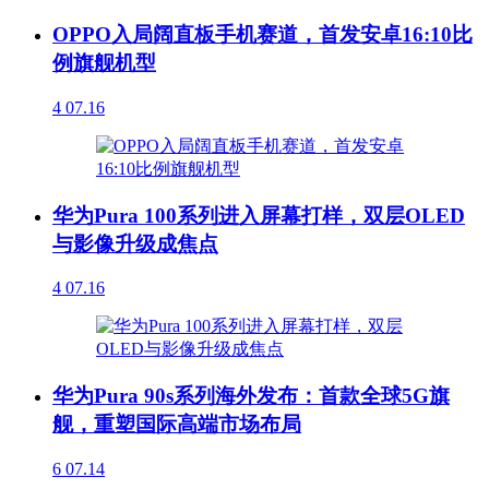
OPPO入局阔直板手机赛道，首发安卓16:10比
例旗舰机型
4
07.16
华为Pura 100系列进入屏幕打样，双层OLED
与影像升级成焦点
4
07.16
华为Pura 90s系列海外发布：首款全球5G旗
舰，重塑国际高端市场布局
6
07.14