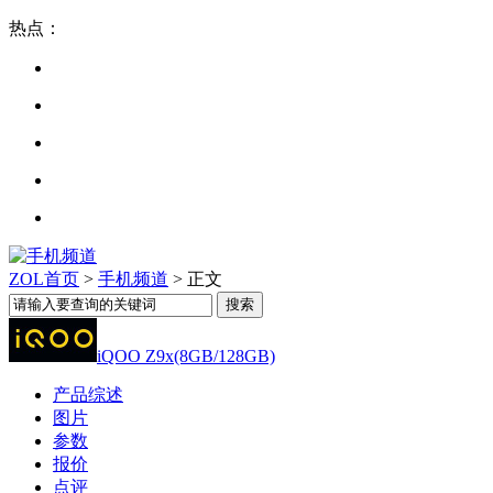
热点：
ZOL首页
>
手机频道
> 正文
iQOO Z9x(8GB/128GB)
产品综述
图片
参数
报价
点评