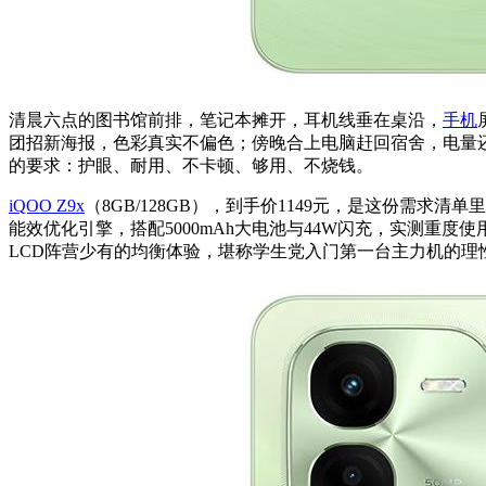
清晨六点的图书馆前排，笔记本摊开，耳机线垂在桌沿，
手机
团招新海报，色彩真实不偏色；傍晚合上电脑赶回宿舍，电量还
的要求：护眼、耐用、不卡顿、够用、不烧钱。
iQOO Z9x
（8GB/128GB），到手价1149元，是这份需求
能效优化引擎，搭配5000mAh大电池与44W闪充，实测
LCD阵营少有的均衡体验，堪称学生党入门第一台主力机的理