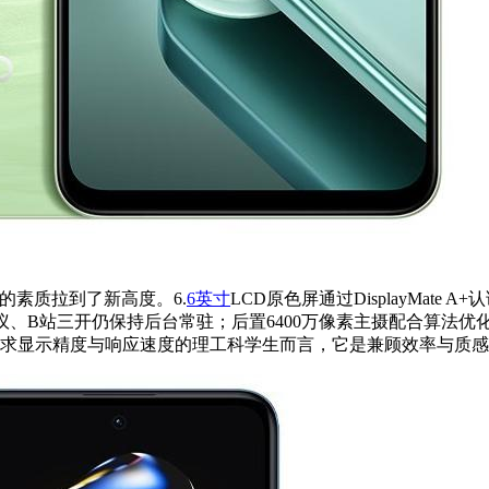
D屏的素质拉到了新高度。6.
6英寸
LCD原色屏通过DisplayMate
议、B站三开仍保持后台常驻；后置6400万像素主摄配合算法
。对追求显示精度与响应速度的理工科学生而言，它是兼顾效率与质