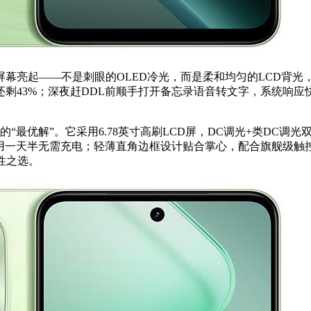
屏幕亮起——不是刺眼的OLED冷光，而是柔和均匀的LCD背光
剩43%；深夜赶DDL前顺手打开备忘录语音转文字，系统响
清单里的“最优解”。它采用6.78英寸高刷LCD屏，DC调光+类
重度使用一天半无需充电；轻薄直角边框设计贴合掌心，配合旗舰级
性之选。