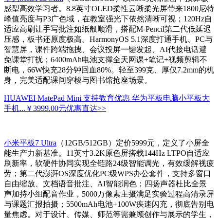
感型高效学习者。8.8英寸OLED柔性云晰柔光屏带来1800尼特
峰值亮度与P3广色域，在教室强光下依然清晰可视；120Hz自
适应高刷让手写批注如纸般顺滑，搭配M-Pencil第二代低延迟
压感，板书还原度极高。HarmonyOS 5.1深度打通手机、PC与
智慧屏，课件跨端拖拽、会议投屏一键发起、AI代接电话避
免课堂打扰；6400mAh电池支撑全天网课+笔记+视频剪辑不
断电，66W快充28分钟回血80%。轻至399克、厚仅7.2mm的机
身，完美适配课间穿梭与图书馆抢座场景。
HUAWEI MatePad Mini 支持教育优惠 华为平板电脑小平板大
手机...
￥3999.00元
优惠直达>>
小米平板7 Ultra
（12GB/512GB）定价5999元，定义了小屏全
能生产力新基准。11英寸3.2K原色屏搭载144Hz LTPO自适应
刷新率，软硬件协同实现全链路24级智能调光，有效缓解视疲
劳；第二代澎湃OS深度优化PC级WPS办公套件，支持多窗口
自由缩放、文档语音批注、AI智能润色；四扬声器杜比全景
声加持小组配音作业，5000万像素主摄满足实验过程高清录屏
与课题汇报拍摄；5500mAh电池+100W疾速闪充，彻底告别电
量焦虑。对于设计、传媒、师范等需兼顾创作与展示的学生，