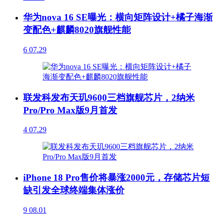
华为nova 16 SE曝光：横向矩阵设计+橘子海渐
变配色+麒麟8020旗舰性能
6
07.29
联发科发布天玑9600三档旗舰芯片，2纳米
Pro/Pro Max版9月首发
4
07.29
iPhone 18 Pro售价将暴涨2000元，存储芯片短
缺引发全球终端集体涨价
9
08.01