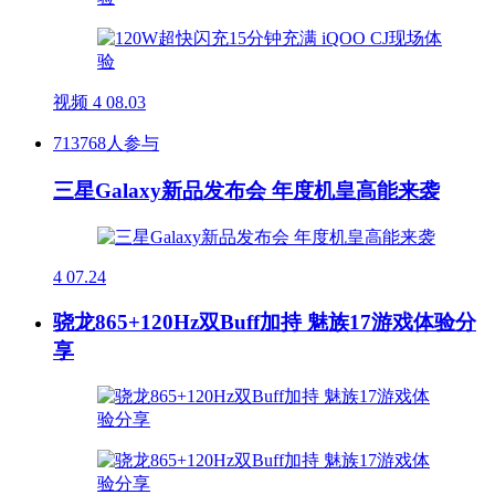
视频
4
08.03
713768人参与
三星Galaxy新品发布会 年度机皇高能来袭
4
07.24
骁龙865+120Hz双Buff加持 魅族17游戏体验分
享