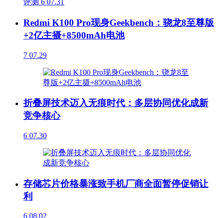
评测
6
07.31
Redmi K100 Pro现身Geekbench：骁龙8至尊版
+2亿主摄+8500mAh电池
7
07.29
折叠屏技术迈入无痕时代：多层协同优化成新
竞争核心
6
07.30
存储芯片价格暴涨致手机厂商全面暂停促销让
利
6
08.02