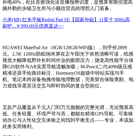
补电40%，杜比音效强化语音播报辨识度，是预算有限但需高
频外勤的乡镇卫生所与小额信贷员的理想入门装备。
小米(MI) 红米平板Redmi Pad SE【国家补贴】11英寸 90Hz高
刷护...
￥999.00元
优惠直达>>
HUAWEI MatePad Air（8GB/128GB/WiFi版），到手价2899
元。2.5K 120Hz防眩纳米屏在正午阳光下依然清晰可读，纸感
视觉大幅降低野外长时间作业的眼部压力；骁龙高性能平台保
障GIS软件与AR实景导航流畅加载；M-Pencil二代4096级压感
精准还原手绘路径标注，HarmonyOS超级中转站实现与手
机、笔记本跨设备拖拽传输地理数据，完美契合保险查勘、电
力巡线等需灵活交互与即时协同的复合型岗位。
五款产品覆盖从千元入门到万元旗舰的完整光谱，无论预算高
低、任务轻重、环境严苛与否，都能在精准GPS导航、可靠移
动办公与人性化交互体验之间找到平衡支点——专业，本该如
此务实而锋利。