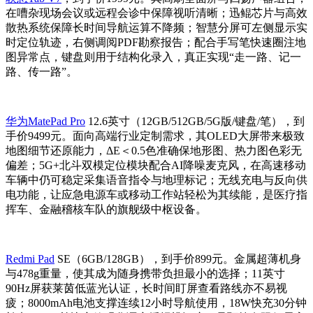
在嘈杂现场会议或远程会诊中保障视听清晰；迅鲲芯片与高效
散热系统保障长时间导航运算不降频；智慧分屏可左侧显示实
时定位轨迹，右侧调阅PDF勘察报告；配合手写笔快速圈注地
图异常点，键盘则用于结构化录入，真正实现“走一路、记一
路、传一路”。
华为MatePad Pro
12.6英寸（12GB/512GB/5G版/键盘/笔），到
手价9499元。面向高端行业定制需求，其OLED大屏带来极致
地图细节还原能力，ΔE＜0.5色准确保地形图、热力图色彩无
偏差；5G+北斗双模定位模块配合AI降噪麦克风，在高速移动
车辆中仍可稳定采集语音指令与地理标记；无线充电与反向供
电功能，让应急电源车或移动工作站轻松为其续能，是医疗指
挥车、金融稽核车队的旗舰级中枢设备。
Redmi Pad
SE（6GB/128GB），到手价899元。金属超薄机身
与478g重量，使其成为随身携带负担最小的选择；11英寸
90Hz屏获莱茵低蓝光认证，长时间盯屏查看路线亦不易视
疲；8000mAh电池支撑连续12小时导航使用，18W快充30分钟