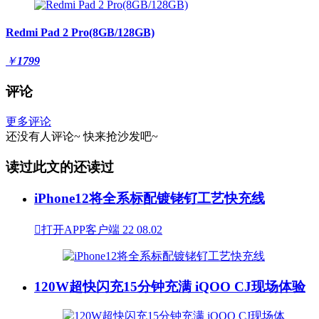
Redmi Pad 2 Pro(8GB/128GB)
￥
1799
评论
更多评论
还没有人评论~
快来
抢沙发
吧~
读过此文的还读过
iPhone12将全系标配镀铑钌工艺快充线

打开APP客户端
22
08.02
120W超快闪充15分钟充满 iQOO CJ现场体验