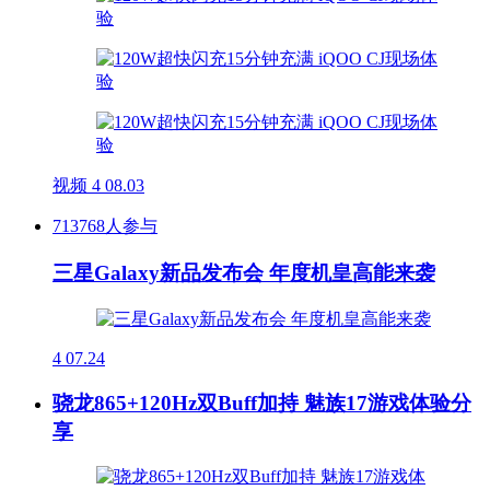
视频
4
08.03
713768人参与
三星Galaxy新品发布会 年度机皇高能来袭
4
07.24
骁龙865+120Hz双Buff加持 魅族17游戏体验分
享