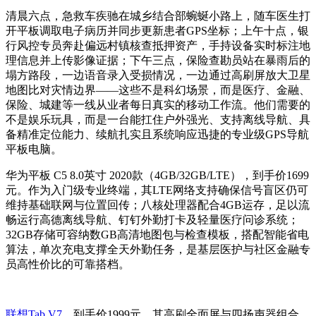
清晨六点，急救车疾驰在城乡结合部蜿蜒小路上，随车医生打
开平板调取电子病历并同步更新患者GPS坐标；上午十点，银
行风控专员奔赴偏远村镇核查抵押资产，手持设备实时标注地
理信息并上传影像证据；下午三点，保险查勘员站在暴雨后的
塌方路段，一边语音录入受损情况，一边通过高刷屏放大卫星
地图比对灾情边界——这些不是科幻场景，而是医疗、金融、
保险、城建等一线从业者每日真实的移动工作流。他们需要的
不是娱乐玩具，而是一台能扛住户外强光、支持离线导航、具
备精准定位能力、续航扎实且系统响应迅捷的专业级GPS导航
平板电脑。
华为平板 C5 8.0英寸 2020款（4GB/32GB/LTE），到手价1699
元。作为入门级专业终端，其LTE网络支持确保信号盲区仍可
维持基础联网与位置回传；八核处理器配合4GB运存，足以流
畅运行高德离线导航、钉钉外勤打卡及轻量医疗问诊系统；
32GB存储可容纳数GB高清地图包与检查模板，搭配智能省电
算法，单次充电支撑全天外勤任务，是基层医护与社区金融专
员高性价比的可靠搭档。
联想Tab V7
，到手价1999元。其高刷全面屏与四扬声器组合，