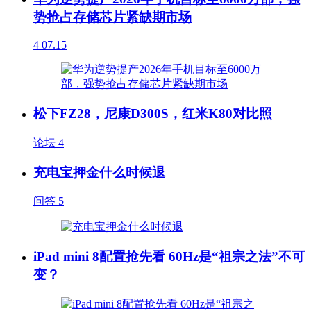
势抢占存储芯片紧缺期市场
4
07.15
松下FZ28，尼康D300S，红米K80对比照
论坛
4
充电宝押金什么时候退
问答
5
iPad mini 8配置抢先看 60Hz是“祖宗之法”不可
变？