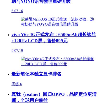
助与YOYO语音微信重磅升级
6
07.16
vivo Y6c 4G正式发布：6500mAh超长续航
+120Hz LCD屏，售价899元
9
07.19
最新笔记本独立显卡排名
问答
6
真我（realme）回归OPPO，品牌定位更清
晰，全球用户获益