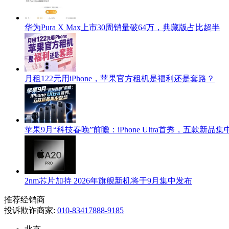
华为Pura X Max上市30周销量破64万，典藏版占比超半
月租122元用iPhone，苹果官方租机是福利还是套路？
苹果9月“科技春晚”前瞻：iPhone Ultra首秀，五款新品
2nm芯片加持 2026年旗舰新机将于9月集中发布
推荐经销商
投诉欺诈商家:
010-83417888-9185