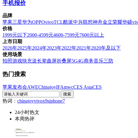
手机报价
品牌
苹果
三星
华为
OPPO
vivo
TCL
酷派
中兴
联想
神舟
金立
荣耀
华硕
vi
价格
1999元以下
2000-4599元
4600-7599元
7600元以上
上市日期
2026年
2025年
2024年
2023年
2022年
2021年
2020年及以下
使用场景
拍照
游戏
快充
送长辈
曲屏
折叠屏
5G
4G
商务
音乐
三防
热门搜索
苹果发布会
AWE
Chinajoy
IFA
mwc
CES Asia
CES
热词：
chinajoy
vivox9s
iphone7
24小时热文
本周热评