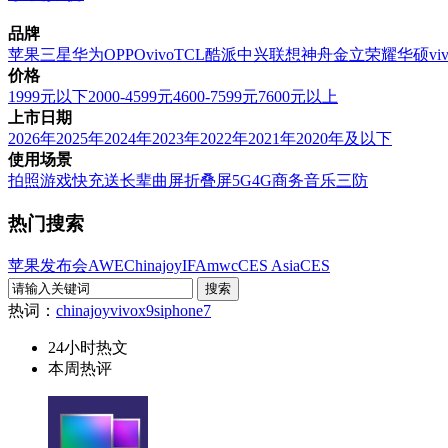
品牌
苹果
三星
华为
OPPO
vivo
TCL
酷派
中兴
联想
神舟
金立
荣耀
华硕
vi
价格
1999元以下
2000-4599元
4600-7599元
7600元以上
上市日期
2026年
2025年
2024年
2023年
2022年
2021年
2020年及以下
使用场景
拍照
游戏
快充
送长辈
曲屏
折叠屏
5G
4G
商务
音乐
三防
热门搜索
苹果发布会
AWE
Chinajoy
IFA
mwc
CES Asia
CES
热词：
chinajoy
vivox9s
iphone7
24小时热文
本周热评