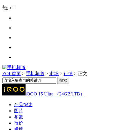
热点：
ZOL首页
>
手机频道
>
市场
>
行情
> 正文
iQOO 15 Ultra （24GB/1TB）
产品综述
图片
参数
报价
点评