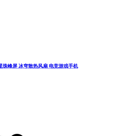
Q3 2K三星珠峰屏 冰穹散热风扇 电竞游戏手机