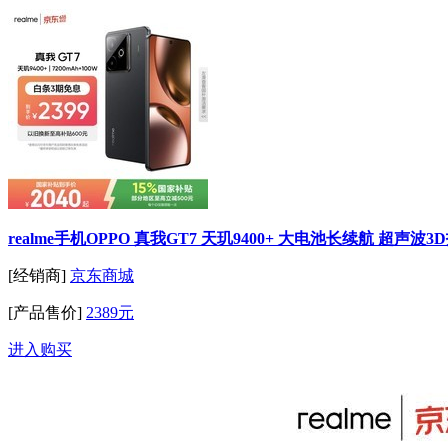
realme手机OPPO 真我GT7 天玑9400+ 大电池长续航 超声波3
[经销商]
京东商城
[产品售价]
2389元
进入购买