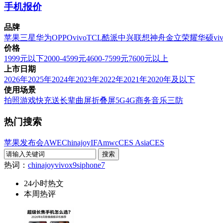
手机报价
品牌
苹果
三星
华为
OPPO
vivo
TCL
酷派
中兴
联想
神舟
金立
荣耀
华硕
vi
价格
1999元以下
2000-4599元
4600-7599元
7600元以上
上市日期
2026年
2025年
2024年
2023年
2022年
2021年
2020年及以下
使用场景
拍照
游戏
快充
送长辈
曲屏
折叠屏
5G
4G
商务
音乐
三防
热门搜索
苹果发布会
AWE
Chinajoy
IFA
mwc
CES Asia
CES
热词：
chinajoy
vivox9s
iphone7
24小时热文
本周热评