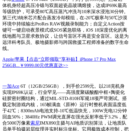
体机身经超高压冷锻与双面超瓷晶玻璃熔接，达成IP69K最高
等级防护，可承受80℃高压蒸汽冲洗与10米深水浸泡30分钟。
第三代3纳米芯片配合蒸发冷却模组，在-20℃极寒与50℃沙漠
环境中持续输出ProRes RAW视频录制能力；自定义Action按
键可一键启动夜景模式或SOS紧急联络，iOS 18深度优化的离
线地图与卫星求救协议，让信号盲区不再是安全盲区。这是为
远洋科考队员、极地摄影师与跨国救援工程师准备的数字生命
线。
Apple/苹果【点击“立即领取”享补贴】iPhone 17 Pro Max
256GB...
￥9999.00元
优惠直达>>
一加Ace
6T（12GB/256GB），到手价2599元。以218克机身
实现IP69K认证，行业罕见——高强度聚碳酸酯中框+陶瓷化
硅胶密封圈结构，通过MIL-STD-810H军规18项严苛测试。搭
载定制游戏内核，165帧满血《原神》运行时整机表面温度低
于42℃；8300mAh电池支持-10℃低温快充，100W充电12分钟
回血50%；3840Hz PWM调光直屏在强光反射率低于3.2%，配
合5000万像素
索尼
IMX890主摄与AI地质识别算法，让地质队
员单手拍摄岩层纹理并实时标注坐标。它用极致成本控制，把