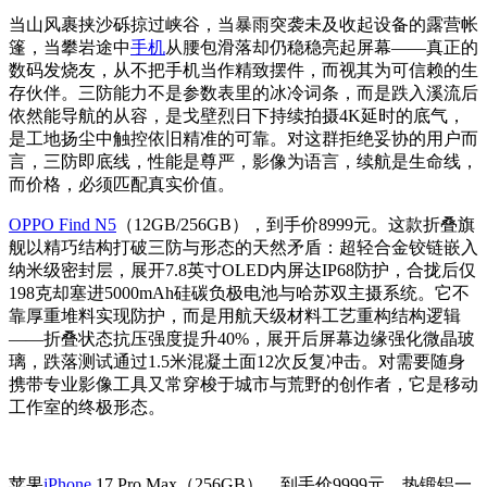
当山风裹挟沙砾掠过峡谷，当暴雨突袭未及收起设备的露营帐
篷，当攀岩途中
手机
从腰包滑落却仍稳稳亮起屏幕——真正的
数码发烧友，从不把手机当作精致摆件，而视其为可信赖的生
存伙伴。三防能力不是参数表里的冰冷词条，而是跌入溪流后
依然能导航的从容，是戈壁烈日下持续拍摄4K延时的底气，
是工地扬尘中触控依旧精准的可靠。对这群拒绝妥协的用户而
言，三防即底线，性能是尊严，影像为语言，续航是生命线，
而价格，必须匹配真实价值。
OPPO Find N5
（12GB/256GB），到手价8999元。这款折叠旗
舰以精巧结构打破三防与形态的天然矛盾：超轻合金铰链嵌入
纳米级密封层，展开7.8英寸OLED内屏达IP68防护，合拢后仅
198克却塞进5000mAh硅碳负极电池与哈苏双主摄系统。它不
靠厚重堆料实现防护，而是用航天级材料工艺重构结构逻辑
——折叠状态抗压强度提升40%，展开后屏幕边缘强化微晶玻
璃，跌落测试通过1.5米混凝土面12次反复冲击。对需要随身
携带专业影像工具又常穿梭于城市与荒野的创作者，它是移动
工作室的终极形态。
苹果
iPhone
17 Pro Max（256GB），到手价9999元。热锻铝一