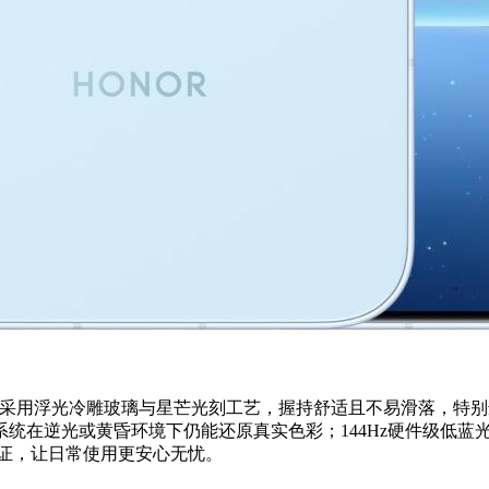
9mm超薄机身采用浮光冷雕玻璃与星芒光刻工艺，握持舒适且不易滑落
统在逆光或黄昏环境下仍能还原真实色彩；144Hz硬件级低蓝光护
认证，让日常使用更安心无忧。