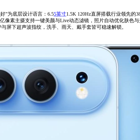
友好”为底层设计语言：6.5
5英寸
1.5K 120Hz直屏搭载行业领先的
素主摄支持一键美颜与Live动态滤镜，照片自动优化肤色与光线，
K三重防护与屏下超声波指纹，洗手、雨天、戴手套皆可稳速解锁。