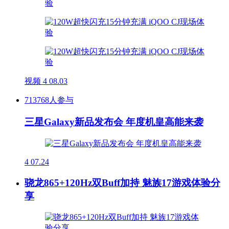
视频
4
08.03
713768人参与
三星Galaxy新品发布会 年度机皇高能来袭
4
07.24
骁龙865+120Hz双Buff加持 魅族17游戏体验分
享