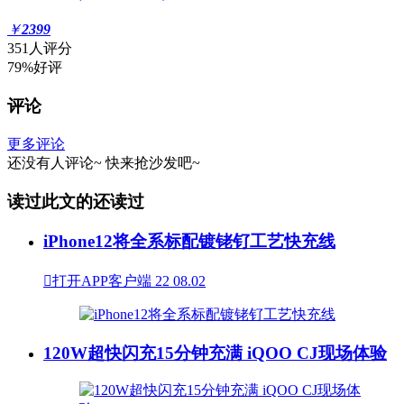
￥
2399
351人评分
79%好评
评论
更多评论
还没有人评论~
快来
抢沙发
吧~
读过此文的还读过
iPhone12将全系标配镀铑钌工艺快充线

打开APP客户端
22
08.02
120W超快闪充15分钟充满 iQOO CJ现场体验