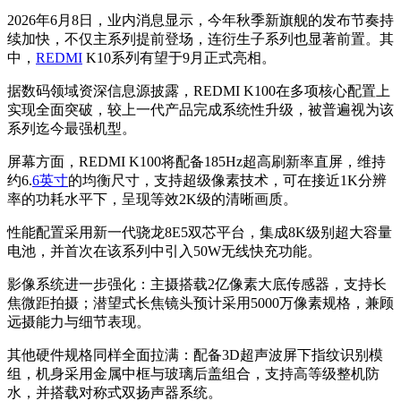
2026年6月8日，业内消息显示，今年秋季新旗舰的发布节奏持
续加快，不仅主系列提前登场，连衍生子系列也显著前置。其
中，
REDMI
K10系列有望于9月正式亮相。
据数码领域资深信息源披露，REDMI K100在多项核心配置上
实现全面突破，较上一代产品完成系统性升级，被普遍视为该
系列迄今最强机型。
屏幕方面，REDMI K100将配备185Hz超高刷新率直屏，维持
约6.
6英寸
的均衡尺寸，支持超级像素技术，可在接近1K分辨
率的功耗水平下，呈现等效2K级的清晰画质。
性能配置采用新一代骁龙8E5双芯平台，集成8K级别超大容量
电池，并首次在该系列中引入50W无线快充功能。
影像系统进一步强化：主摄搭载2亿像素大底传感器，支持长
焦微距拍摄；潜望式长焦镜头预计采用5000万像素规格，兼顾
远摄能力与细节表现。
其他硬件规格同样全面拉满：配备3D超声波屏下指纹识别模
组，机身采用金属中框与玻璃后盖组合，支持高等级整机防
水，并搭载对称式双扬声器系统。