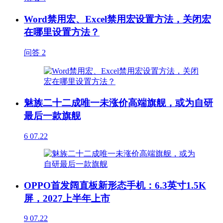
Word禁用宏、Excel禁用宏设置方法，关闭宏
在哪里设置方法？
问答
2
魅族二十二成唯一未涨价高端旗舰，或为自研
最后一款旗舰
6
07.22
OPPO首发阔直板新形态手机：6.3英寸1.5K
屏，2027上半年上市
9
07.22