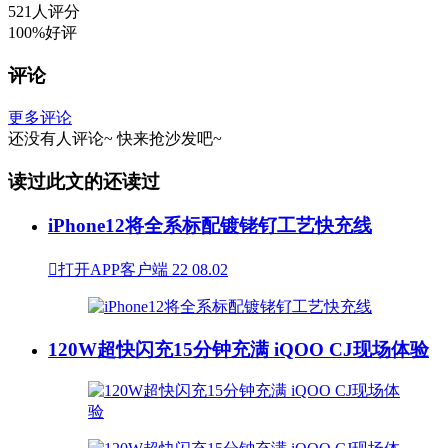
521人评分
100%好评
评论
更多评论
还没有人评论~
快来
抢沙发
吧~
读过此文的还读过
iPhone12将全系标配镀铑钌工艺快充线

打开APP客户端
22
08.02
120W超快闪充15分钟充满 iQOO CJ现场体验