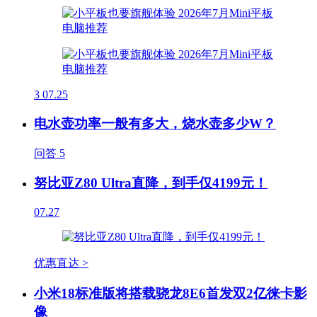
3
07.25
电水壶功率一般有多大，烧水壶多少W？
问答
5
努比亚Z80 Ultra直降，到手仅4199元！
07.27
优惠直达 >
小米18标准版将搭载骁龙8E6首发双2亿徕卡影
像