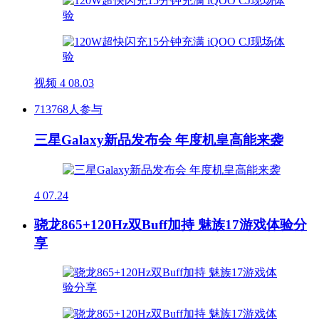
视频
4
08.03
713768人参与
三星Galaxy新品发布会 年度机皇高能来袭
4
07.24
骁龙865+120Hz双Buff加持 魅族17游戏体验分
享