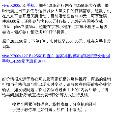
vivo X200s
5G
手机
，拥有12GB运行内存与256GB大存储，能
轻松满足日常多任务运行以及大量文件的存储需求。这款手机
在京东平台开启优惠活动，目前活动售价4199元，可享受满1
件减600元，还能参与满1000元打9折，此外还有国补立减
15％，plus立减5‰，还能在京东小程序（京东小程序→超级
会场→领好券）领取满100打95折券。
原价2811.90元，下单1件，实付低至2607.85元，现在入手非常
划算。
vivo X200s 12GB+256GB 直白 国家补贴 蔡司超级潜望长焦 湿
手秒...
4199元
优惠直达>>
好价情报来源于热心网友及商家积极的爆料推荐，商品的促销
折扣与价格信息可能出现实时变动，请各位在购买前务必核实
确认。如发现问题，欢迎各位通过页面上的“内容纠错”、“纠
错与问题建议”或直接发表“评论”等方式进行反馈。
搜罗全网紧俏数码尖儿货抄底价，分享抢购经验，
手把手教你羊毛如何薅，尽在【手慢无】。