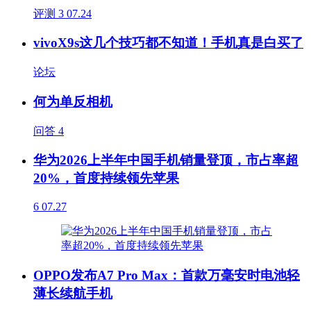
评测
3
07.24
vivoX9s这几个技巧都不知道！手机真是白买了
论坛
何为单反相机
问答
4
华为2026上半年中国手机销量登顶，市占率超
20%，首度持续领先苹果
6
07.27
OPPO发布A7 Pro Max：首款万毫安时电池轻
薄长续航手机