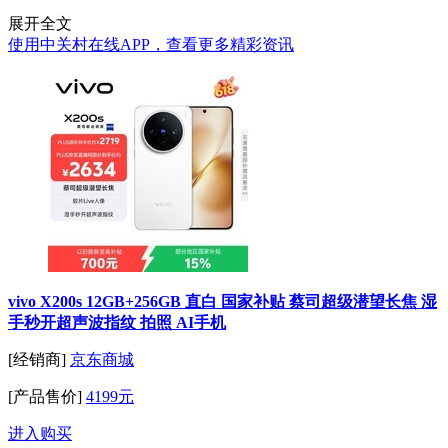
展开全文
使用中关村在线APP，查看更多精彩资讯
vivo X200s 12GB+256GB 直白 国家补贴 蔡司超级潜望长焦 湿
手秒开超声波指纹 拍照 AI手机
[经销商]
京东商城
[产品售价]
4199元
进入购买