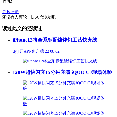
评论
更多评论
还没有人评论~
快来
抢沙发
吧~
读过此文的还读过
iPhone12将全系标配镀铑钌工艺快充线

打开APP客户端
22
08.02
120W超快闪充15分钟充满 iQOO CJ现场体验