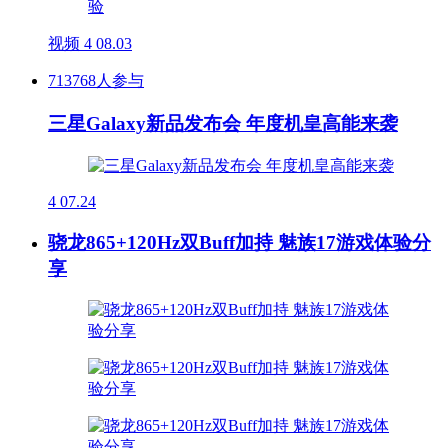
视频
4
08.03
713768人参与
三星Galaxy新品发布会 年度机皇高能来袭
4
07.24
骁龙865+120Hz双Buff加持 魅族17游戏体验分
享