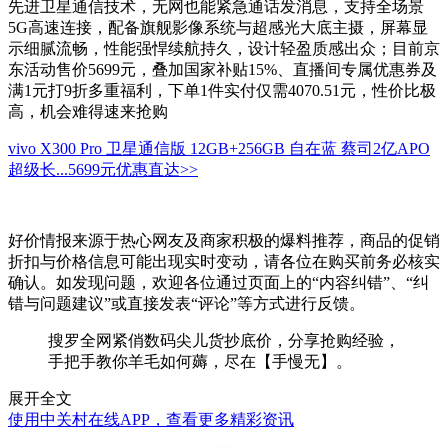
先进卫星通信技术，无网也能紧急通话发消息，支持全场景
5G高速连接，配备旗舰影像系统与超感光大底主摄，屏幕显
示细腻流畅，性能强悍续航持久，设计轻盈质感出众；目前京
东活动售价5699元，叠加国家补贴15%、直播间专属优惠券及
满1元打9折多重福利，下单1件实付仅需4070.51元，性价比极
高，机会难得速来抢购
vivo X300 Pro 卫星通信版 12GB+256GB 自在蓝 蔡司2亿APO
超级长...
5699元
优惠直达>>
好价情报来源于热心网友及商家积极的爆料推荐，商品的促销
折扣与价格信息可能出现实时变动，请各位在购买前务必核实
确认。如发现问题，欢迎各位通过页面上的“内容纠错”、“纠
错与问题建议”或直接发表“评论”等方式进行反馈。
搜罗全网紧俏数码尖儿货抄底价，分享抢购经验，
手把手教你羊毛如何薅，尽在【手慢无】。
展开全文
使用中关村在线APP，查看更多精彩资讯