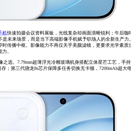
手机
快速拍摄会议资料展板，光线复杂却画面清晰锐利；午后咖
这不是未来场景，而是当下高端影像手机赋予职场人的全新生产力
即时传播中枢。影像能力不再仅关乎美颜滤镜，更要求光学素质
能力。
价比影像之选。7.79mm超薄浮光冷雕玻璃机身搭配立体星芒工艺，手
；第三代骁龙8s芯片保障多任务切换无卡顿，7200mAh超大电池