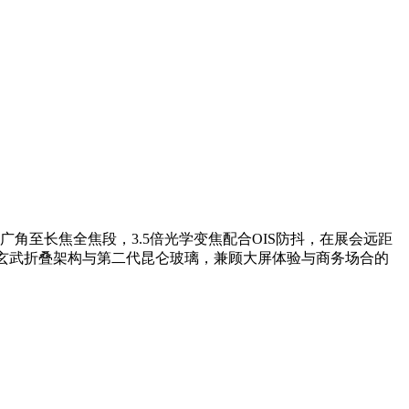
广角至长焦全焦段，3.5倍光学变焦配合OIS防抖，在展会远距
配图；玄武折叠架构与第二代昆仑玻璃，兼顾大屏体验与商务场合的