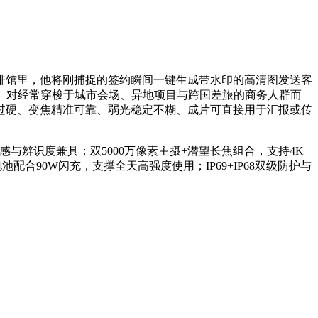
啡馆里，他将刚捕捉的签约瞬间一键生成带水印的高清图发送客
。对经常穿梭于城市会场、异地项目与跨国差旅的商务人群而
过硬、变焦精准可靠、弱光稳定不糊、成片可直接用于汇报或传
持感与辨识度兼具；双5000万像素主摄+潜望长焦组合，支持4K
配合90W闪充，支撑全天高强度使用；IP69+IP68双级防护与