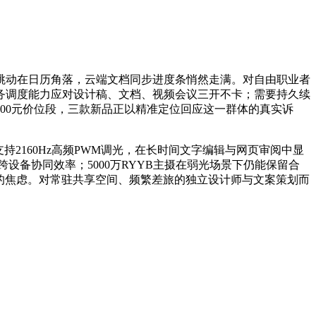
跳动在日历角落，云端文档同步进度条悄然走满。对自由职业者
务调度能力应对设计稿、文档、视频会议三开不卡；需要持久续
500元价位段，三款新品正以精准定位回应这一群体的真实诉
直屏支持2160Hz高频PWM调光，在长时间文字编辑与网页审阅中显
设备协同效率；5000万RYYB主摄在弱光场景下仍能保留合
插座的焦虑。对常驻共享空间、频繁差旅的独立设计师与文案策划而