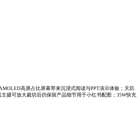
z AMOLED高屏占比屏幕带来沉浸式阅读与PPT演示体验；天玑
亿像素主摄可放大裁切后仍保留产品细节用于小红书配图；35W快充
。