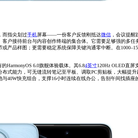
，而指尖划过
手机
屏幕——一份客户反馈刚抵达
微信
，会议提醒
、客户接待前台与内容创作终端的集合体。它需要足够强的多任
产品样图；更需要稳定系统保障关键沟通零中断。在1000–1
armonyOS 6.0旗舰体验载体。其6.8
4英寸
120Hz OLED
分布式能力，可无缝流转笔记至平板、调取PC剪贴板，大幅提升跨
电池与40W快充组合，支撑16小时连续在线办公，告别午间找