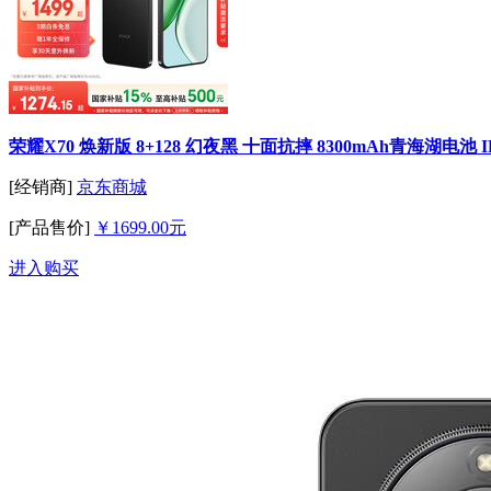
荣耀X70 焕新版 8+128 幻夜黑 十面抗摔 8300mAh青海湖电池
[经销商]
京东商城
[产品售价]
￥1699.00元
进入购买