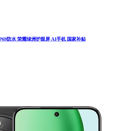
 IP69防水 荣耀绿洲护眼屏 AI手机 国家补贴