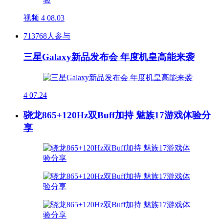
视频
4
08.03
713768人参与
三星Galaxy新品发布会 年度机皇高能来袭
4
07.24
骁龙865+120Hz双Buff加持 魅族17游戏体验分
享