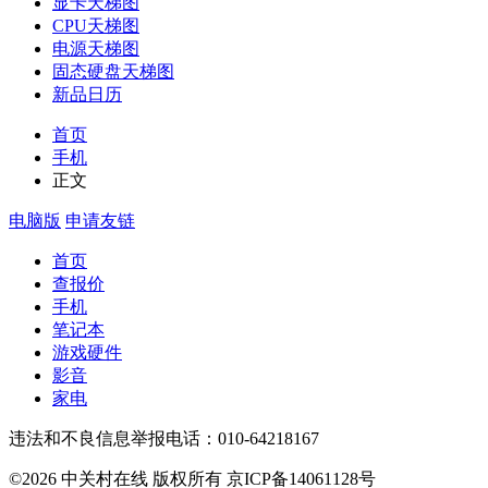
显卡天梯图
CPU天梯图
电源天梯图
固态硬盘天梯图
新品日历
首页
手机
正文
电脑版
申请友链
首页
查报价
手机
笔记本
游戏硬件
影音
家电
违法和不良信息举报电话：010-64218167
©2026 中关村在线 版权所有 京ICP备14061128号