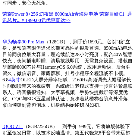
时同步，安心无死角。
荣耀Power 8+256 幻夜黑 8000mAh青海湖电池 荣耀自研C1+通
讯芯片...
￥1999.00元
优惠直达>>
华为畅享90 Pro Max
（128GB），到手价1699元。它以“稳”立
身，是预算有限但追求长期可靠性的银发首选。8500mAh电池
目前同价位最大容量，理论续航达28小时亮屏，配合40W智慧
快充，夜间插电即睡、清晨拔线即用，无需复杂设置。搭载自
研麒麟8000芯片与HarmonyOS 6.0系统，应用启动快、后台驻
留久，微信语音、家庭群聊、挂号小程序全程流畅不卡顿。
6.8
4英寸
OLED大屏分辨率细腻，2160Hz高频调光大幅缓解长
时间阅读带来的视疲劳；系统级适老模式支持一步直达紧急联
系人、语音播报通知、大字幕视频、手势快捷截屏等深度优
化。CQC与SGS五星耐摔认证，意味着从楼梯台阶意外滑落、
桌面倾覆到背包侧压，机身结构始终稳固如初。
iQOO Z11
（8GB/256GB），到手价1999元。它将旗舰体验下
沉至银发日常，以技术反哺温情。第五代骁龙8平台带来远超