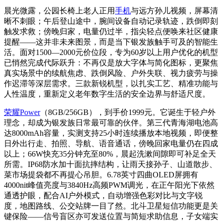
晨光微露，公园长椅上老人正用
手机
与远方孙儿视频，屏幕清
晰不刺眼；午后登山途中，腕间设备自动记录轨迹，跌倒即刻
触发求救；傍晚归家，电量仍过半，指尖轻点便唤来社区健康
提醒——这并非未来图景，而是当下银发族触手可及的智能生
活。面对1500—2000元价位段，专为60岁以上用户优化的机型
已悄然完成代际跃升：不再仅是放大字体与简化图标，更聚焦
真实场景中的续航焦虑、跌倒风险、户外失联、视力疲劳与操
作迟滞等深层需求。三款新锐机型，以扎实工艺、精准功能与
人性温度，重新定义老年数字生活的安全边界与舒适尺度。
荣耀Power
（8GB/256GB），到手价1999元。它诞生于轻户外
理念，却成为银发族日常最可靠的伙伴。第三代青海湖电池高
达8000mAh容量，实测支持25小时连续播放本地视频，即便整
日外出行走、拍照、导航、语音通话，傍晚回家电量仍在四成
以上；66W快充35分钟充至80%，晨起洗漱间隙即可补足全天
所需。IP68防水加十面抗摔结构，让雨天接孙子、山道散步、
菜市场提袋都不再提心吊胆。6.78英寸四曲OLED屏拥有
4000nit峰值亮度与3840Hz高频PWM调光，在正午阳光下依然
通透护眼，配合AI户外模式，自动增强色彩对比与文字锐
度，地图路线、公交站牌一目了然。北斗卫星短信功能更是关
键保险——信号盲区亦可发送位置与简短求助信息，子女端实