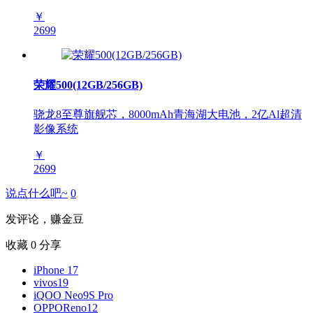
￥
2699
荣耀500(12GB/256GB)
骁龙8至尊旗舰芯，8000mAh青海湖大电池，2亿Al超清
影像系统
￥
2699
说点什么吧~
0
发评论，赚金豆
收藏
0
分享
iPhone 17
vivos19
iQOO Neo9S Pro
OPPOReno12