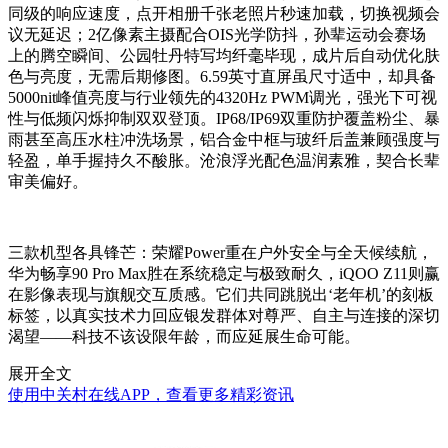
同级的响应速度，点开相册千张老照片秒速加载，切换视频会
议无延迟；2亿像素主摄配合OIS光学防抖，孙辈运动会赛场
上的腾空瞬间、公园牡丹特写均纤毫毕现，成片后自动优化肤
色与亮度，无需后期修图。6.59英寸直屏虽尺寸适中，却具备
5000nit峰值亮度与行业领先的4320Hz PWM调光，强光下可视
性与低频闪烁抑制双双登顶。IP68/IP69双重防护覆盖粉尘、暴
雨甚至高压水柱冲洗场景，铝合金中框与玻纤后盖兼顾强度与
轻盈，单手握持久不酸胀。沧浪浮光配色温润素雅，契合长辈
审美偏好。
三款机型各具锋芒：荣耀Power重在户外安全与全天候续航，
华为畅享90 Pro Max胜在系统稳定与极致耐久，iQOO Z11则赢
在影像表现与旗舰交互质感。它们共同跳脱出‘老年机’的刻板
标签，以真实技术力回应银发群体对尊严、自主与连接的深切
渴望——科技不该设限年龄，而应延展生命可能。
展开全文
使用中关村在线APP，查看更多精彩资讯