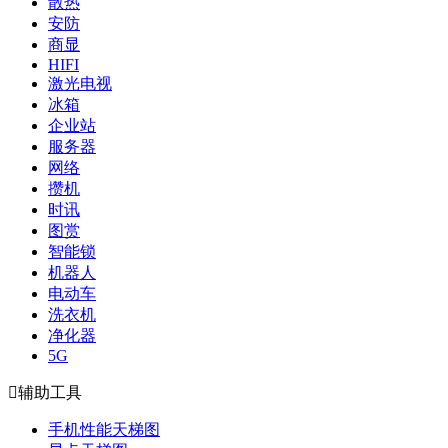
散热
安防
商显
HIFI
激光电视
冰箱
企业站
服务器
网络
攒机
时讯
图赏
智能锁
机器人
电动车
洗衣机
净化器
5G

辅助工具
手机性能天梯图