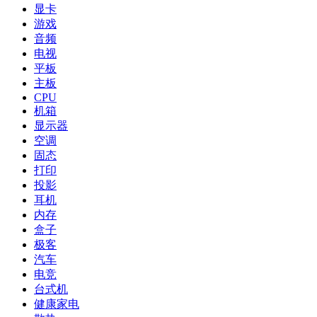
显卡
游戏
音频
电视
平板
主板
CPU
机箱
显示器
空调
固态
打印
投影
耳机
内存
盒子
极客
汽车
电竞
台式机
健康家电