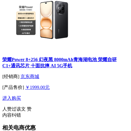
荣耀Power 8+256 幻夜黑 8000mAh青海湖电池 荣耀自研
C1+通讯芯片 十面抗摔 AI 5G手机
[经销商]
京东商城
[产品售价]
￥1999.00元
进入购买
人赞过该文
赞
内容纠错
相关电商优惠