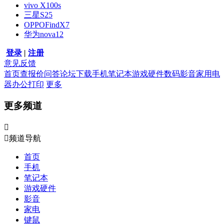
vivo X100s
三星S25
OPPOFindX7
华为nova12
登录
|
注册
意见反馈
首页
查报价
问答
论坛
下载
手机
笔记本
游戏硬件
数码影音
家用电
器
办公打印
更多
更多频道


频道导航
首页
手机
笔记本
游戏硬件
影音
家电
键鼠