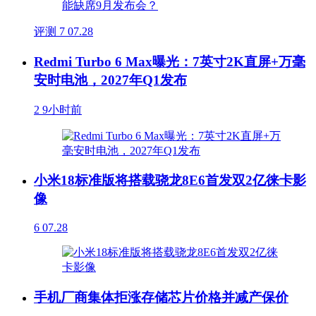
评测
7
07.28
Redmi Turbo 6 Max曝光：7英寸2K直屏+万毫
安时电池，2027年Q1发布
2
9小时前
小米18标准版将搭载骁龙8E6首发双2亿徕卡影
像
6
07.28
手机厂商集体拒涨存储芯片价格并减产保价