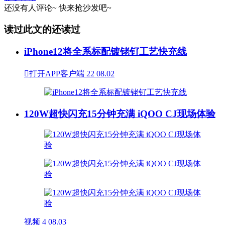
还没有人评论~
快来
抢沙发
吧~
读过此文的还读过
iPhone12将全系标配镀铑钌工艺快充线

打开APP客户端
22
08.02
120W超快闪充15分钟充满 iQOO CJ现场体验
视频
4
08.03