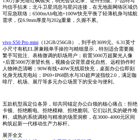
150万多光谱红枫镜头，弱光会议记录、证件扫描、产品特写
均信手拈来；北斗卫星消息与星闪连接，在无地面网络区域仍
可应急联络；6500mAh电池+100W快充平衡了轻薄机身与续航
需求，仅6.9mm厚度与202g重量，久握不累。
vivo S50 Pro mini
（12GB/256GB），到手价3699元。6.31英寸
小尺寸有机EL屏兼顾单手操控与精细显示，特别适合需要频
繁手写批注、表格微调的职场用户；前置5000万超聚光人像
+后置5000万潜望长焦，视频会议背景虚化自然、远程协作时
人物神态清晰；90W有线+40W无线双快充，桌面办公位即刻
化身无线充电站；IP69+IP68防水与3D超声波指纹2.0，满足咖
啡厅、机场、展厅等多元办公场景下的安全与便利。
五款机型虽定位各异，却共同锚定办公白领的核心痛点：拒绝
卡顿、拒绝断电、拒绝模糊、拒绝脆弱。它们以扎实的硬件堆
料、成熟的系统调校与精准的场景洞察，在3000–4000元区间
构筑起新一代移动生产力标杆。
展开全文