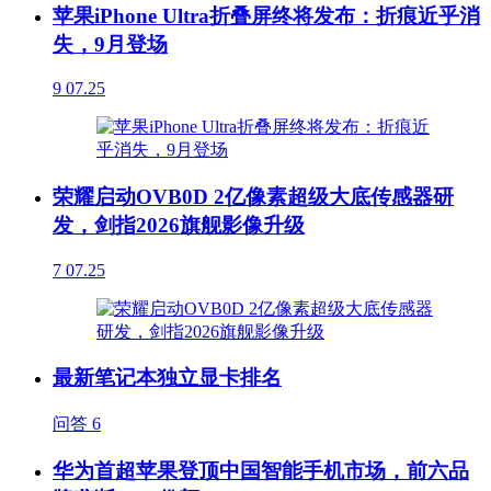
苹果iPhone Ultra折叠屏终将发布：折痕近乎消
失，9月登场
9
07.25
荣耀启动OVB0D 2亿像素超级大底传感器研
发，剑指2026旗舰影像升级
7
07.25
最新笔记本独立显卡排名
问答
6
华为首超苹果登顶中国智能手机市场，前六品