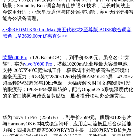
场景；Sound by Bose调音与青山护眼3.0技术，让长时间线上
会议更舒适；小米星辰通信与红外遥控功能，亦可无缝衔接智
能办公设备管理。
小米REDMI K90 Pro Max 第五代骁龙8至尊版 BOSE联合调音
黑色 ...
￥3699.00元
优惠直达>>
荣耀600 Pro
（12GB/256GB），到手价3899元。虽命名带“荣
耀”，实为
vivo Y600 Pro
，搭载10200mAh业界最大容量电池，
支持-20℃至40℃宽温域工作，极寒城市外勤或高温差环境出
差毫无压力；6.83英寸2800×1260分辨率AMOLED屏，4320Hz
超高频PWM调光与10bit色深，大幅缓解长时间文档阅读引发
的眼疲劳；IP68+IP69双重防护，配合OriginOS 6系统深度优化
的多窗口协同与跨设备剪贴板，显著提升移动办公连贯性。
华为 nova 15 Pro（256GB），到手价3599元。麒麟9010S芯片
与HarmonyOS 6.0构成稳定闭环，应用启动流畅且后台保活能
力强；四摄系统覆盖5000万RYYB主摄、1200万RYYB长焦及