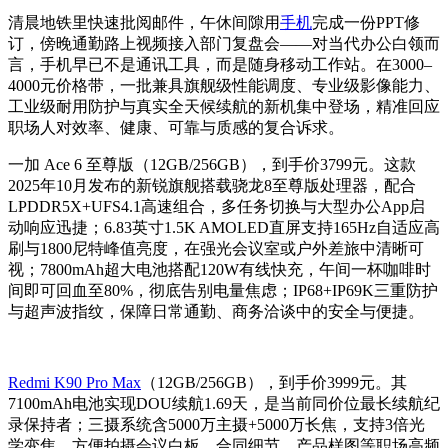
清晨地铁里快速批阅邮件，午休间隙用
手机
完成一份PPT修
订，傍晚通勤路上视频接入部门复盘会——对当代办公白领而
言，手机早已不是通讯工具，而是随身移动工作站。在3000–
4000元价格带，一批兼具旗舰级性能调度、专业级影像能力、
工业级耐用防护与真实全天候续航的新机集中登场，精准回应
职场人对效率、健康、可靠与质感的复合诉求。
一加 Ace 6 至尊版（12GB/256GB），到手价3799元。这款
2025年10月发布的新锐旗舰搭载骁龙8至尊版处理器，配合
LPDDR5X+UFS4.1高速组合，多任务切换与大型办公App启
动响应迅捷；6.83英寸1.5K AMOLED直屏支持165Hz自适应高
刷与1800尼特峰值亮度，在强光会议室或户外差旅中清晰可
视；7800mAh超大电池搭配120W有线快充，午间一杯咖啡时
间即可回血至80%，彻底告别电量焦虑；IP68+IP69K三重防护
与超声波指纹，保障日常通勤、商务洽谈中的安全与便捷。
Redmi K90 Pro Max
（12GB/256GB），到手价3999元。其
7100mAh电池实现DOU续航1.69天，是当前同价位最长续航纪
录保持者；三摄系统含5000万主摄+5000万长焦，支持3倍光
学变焦，方便拍摄会议白板、合同细节、产品样图等职场高频