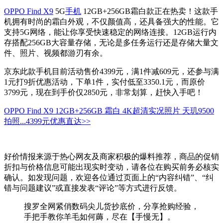
OPPO Find X9
5G
手机
12GB+256GB霜白款正在热卖！这款手
机拥有时尚的霜白外观，不仅颜值高，还具备强大的性能。它
支持5G网络，能让你享受快速稳定的网络连接。12GB运行内
存搭配256GB大容量存储，无论是多任务运行还是存储大量文
件、照片、视频都游刃有余。
京东此款手机目前活动售价4399元，满1件减609元，还参与满
1元打9折优惠活动，下单1件，实付低至3350.1元，而原价
3799元，现在到手价仅2850元，非常划算，赶快入手吧！
OPPO Find X9 12GB+256GB 霜白 4K超清实况照片 天玑9500
拍照...
4399元
优惠直达>>
好价情报来源于热心网友及商家积极的爆料推荐，商品的促销
折扣与价格信息可能出现实时变动，请各位在购买前务必核实
确认。如发现问题，欢迎各位通过页面上的“内容纠错”、“纠
错与问题建议”或直接发表“评论”等方式进行反馈。
搜罗全网紧俏数码尖儿货抄底价，分享抢购经验，
手把手教你羊毛如何薅，尽在【手慢无】。