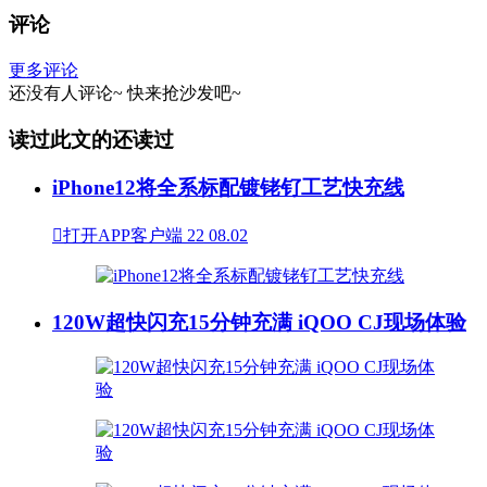
评论
更多评论
还没有人评论~
快来
抢沙发
吧~
读过此文的还读过
iPhone12将全系标配镀铑钌工艺快充线

打开APP客户端
22
08.02
120W超快闪充15分钟充满 iQOO CJ现场体验