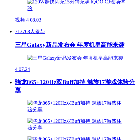
视频
4
08.03
713768人参与
三星Galaxy新品发布会 年度机皇高能来袭
4
07.24
骁龙865+120Hz双Buff加持 魅族17游戏体验分
享