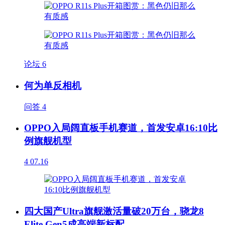
论坛
6
何为单反相机
问答
4
OPPO入局阔直板手机赛道，首发安卓16:10比
例旗舰机型
4
07.16
四大国产Ultra旗舰激活量破20万台，骁龙8
Elite Gen5成高端新标配