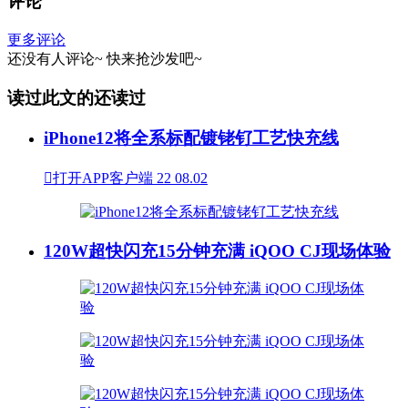
评论
更多评论
还没有人评论~
快来
抢沙发
吧~
读过此文的还读过
iPhone12将全系标配镀铑钌工艺快充线

打开APP客户端
22
08.02
120W超快闪充15分钟充满 iQOO CJ现场体验