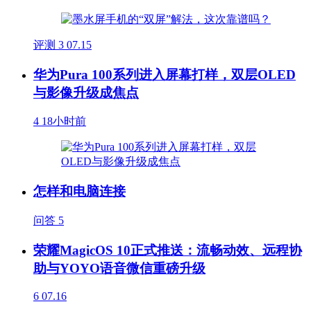
评测
3
07.15
华为Pura 100系列进入屏幕打样，双层OLED
与影像升级成焦点
4
18小时前
怎样和电脑连接
问答
5
荣耀MagicOS 10正式推送：流畅动效、远程协
助与YOYO语音微信重磅升级
6
07.16