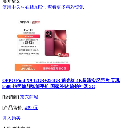
展开全文
使用中关村在线APP，查看更多精彩资讯
OPPO Find X9 12GB+256GB 追光红 4K超清实况照片 天玑
9500 拍照旗舰智能手机 国家补贴 旅拍神器 5G
[经销商]
京东商城
[产品售价]
4399元
进入购买