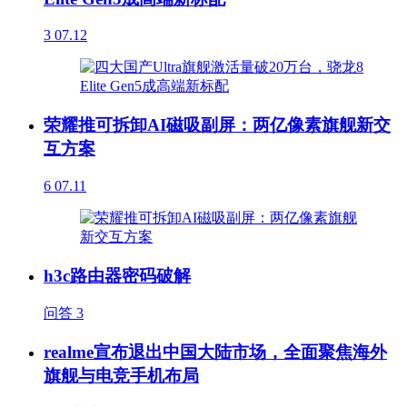
3
07.12
荣耀推可拆卸AI磁吸副屏：两亿像素旗舰新交
互方案
6
07.11
h3c路由器密码破解
问答
3
realme宣布退出中国大陆市场，全面聚焦海外
旗舰与电竞手机布局