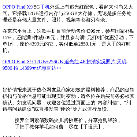
OPPO Find X9
5G
手机
外观上有追光红配色，看起来时尚又大
气。它搭载12GB运行内存与256GB大存储，无论是多任务处
理还是存储大量文件、照片、视频等都游刃有余。
在京东平台上，这款手机目前活动售价4399元，参与国家补贴
15%，还能满1件减609元，并且参与满1元打9折优惠活动，下
单1件，原价4399元的它，实付低至2850.1元，是入手的好时
机。
OPPO Find X9 12GB+256GB 追光红 4K超清实况照片 天玑
9500 拍...
4399元
优惠直达>>
好价情报来源于热心网友及商家积极的爆料推荐，商品的促销
折扣与价格信息可能出现实时变动，请各位在购买前务必核实
确认。如发现问题，欢迎各位通过页面上的“内容纠错”、“纠
错与问题建议”或直接发表“评论”等方式进行反馈。
搜罗全网紧俏数码尖儿货抄底价，分享抢购经验，
手把手教你羊毛如何薅，尽在【手慢无】。