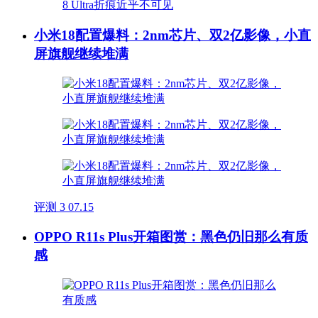
小米18配置爆料：2nm芯片、双2亿影像，小直
屏旗舰继续堆满
评测
3
07.15
OPPO R11s Plus开箱图赏：黑色仍旧那么有质
感