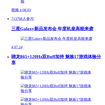
视频
4
08.03
713768人参与
三星Galaxy新品发布会 年度机皇高能来袭
4
07.24
骁龙865+120Hz双Buff加持 魅族17游戏体验分
享