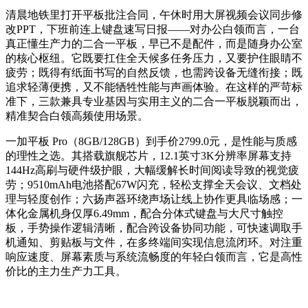
清晨地铁里打开平板批注合同，午休时用大屏视频会议同步修
改PPT，下班前连上键盘速写日报——对办公白领而言，一台
真正懂生产力的二合一平板，早已不是配件，而是随身办公室
的核心枢纽。它既要扛住全天候多任务压力，又要护住眼睛不
疲劳；既得有纸面书写的自然反馈，也需跨设备无缝衔接；既
追求轻薄便携，又不能牺牲性能与声画体验。在这样的严苛标
准下，三款兼具专业基因与实用主义的二合一平板脱颖而出，
精准契合白领高频使用场景。
一加平板 Pro（8GB/128GB）到手价2799.0元，是性能与质感
的理性之选。其搭载旗舰芯片，12.1英寸3K分辨率屏幕支持
144Hz高刷与硬件级护眼，大幅缓解长时间阅读导致的视觉疲
劳；9510mAh电池搭配67W闪充，轻松支撑全天会议、文档处
理与轻度创作；六扬声器环绕声场让线上协作更具临场感；一
体化金属机身仅厚6.49mm，配合分体式键盘与大尺寸触控
板，手势操作逻辑清晰，配合跨设备协同功能，可快速调取手
机通知、剪贴板与文件，在多终端间实现信息流闭环。对注重
响应速度、屏幕素质与系统流畅度的年轻白领而言，它是高性
价比的主力生产力工具。