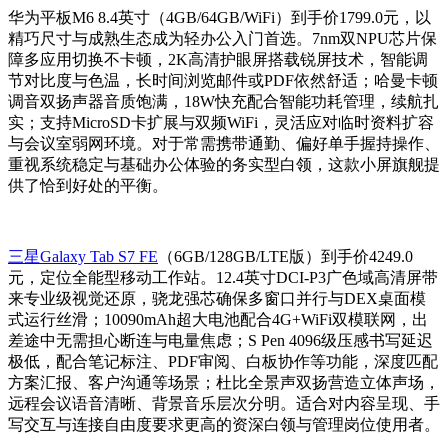
华为平板M6 8.4英寸（4GB/64GB/WiFi）到手价1799.0元，以
精巧尺寸与成熟生态成为轻办公入门首选。7nm双NPU芯片保
障多应用切换不卡顿，2K高清护眼屏搭载锐屏技术，智能调
节对比度与色温，长时间浏览邮件或PDF依然舒适；哈曼卡顿
调音双扬声器音质饱满，18W快充配合智能功耗管理，续航扎
实；支持MicroSD卡扩展与双频WiFi，灵活应对临时资料扩容
与会议室弱网环境。对于常需携带通勤、偏好单手握持操作、
重视系统稳定与基础办公体验的务实型白领，这款小屏旗舰提
供了恰到好处的平衡。
三星Galaxy Tab S7 FE
（6GB/128GB/LTE版）到手价4249.0
元，定位全能型移动工作站。12.4英寸DCI-P3广色域高清屏带
来专业级视觉还原，骁龙强芯确保多窗口并行与DEX桌面模
式运行丝滑；10090mAh超大电池配合4G+WiFi双模联网，出
差途中无需担心断连与电量焦虑；S Pen 4096级压感书写延迟
极低，配合笔记标注、PDF审阅、白板协作等功能，深度匹配
方案汇报、客户沟通等场景；杜比全景声双扬营造立体声场，
远程会议语音清晰、背景音乐层次分明。适合对内容呈现、手
写交互与连接自由度要求更高的资深白领与管理岗位使用者。