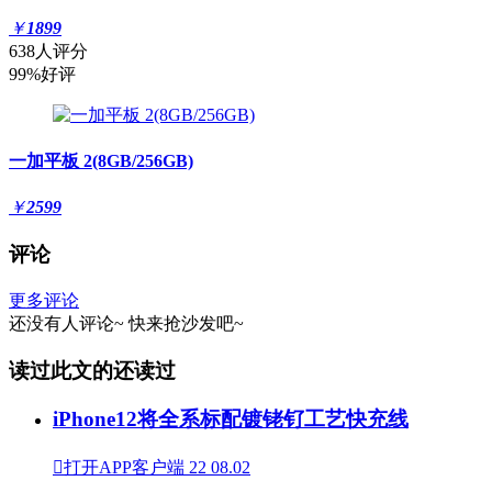
￥
1899
638人评分
99%好评
一加平板 2(8GB/256GB)
￥
2599
评论
更多评论
还没有人评论~
快来
抢沙发
吧~
读过此文的还读过
iPhone12将全系标配镀铑钌工艺快充线

打开APP客户端
22
08.02