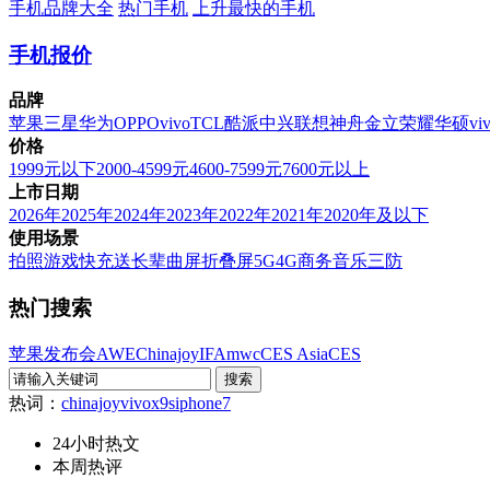
手机品牌大全
热门手机
上升最快的手机
手机报价
品牌
苹果
三星
华为
OPPO
vivo
TCL
酷派
中兴
联想
神舟
金立
荣耀
华硕
vi
价格
1999元以下
2000-4599元
4600-7599元
7600元以上
上市日期
2026年
2025年
2024年
2023年
2022年
2021年
2020年及以下
使用场景
拍照
游戏
快充
送长辈
曲屏
折叠屏
5G
4G
商务
音乐
三防
热门搜索
苹果发布会
AWE
Chinajoy
IFA
mwc
CES Asia
CES
热词：
chinajoy
vivox9s
iphone7
24小时热文
本周热评