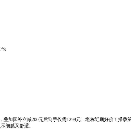
过他
99元，叠加国补立减200元后到手仅需1299元，堪称近期好价！搭
，显示细腻又舒适。