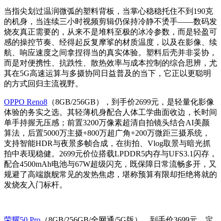
当指尖划过温润微弧的塑料背板，当掌心稳稳托住不到190克
的机身，当连续三小时视频剪辑仍保持冷静不烫手——数码发
烧友真正需要的，从来不是堆料至极的冰冷参数，而是轻盈可
感的操控节奏、经得起反复摩挲的材质温度，以及在影像、续
航、响应速度之间拿捏得当的真实体验。塑料后壳并非妥协，
而是对便携性、抗跌性、散热效率与成本控制的综合思辨，尤
其在5G高速运算与多摄协同日益普及的当下，它正以更聪明
的方式回归主流视野。
OPPO Reno8
（8GB/256GB），到手价2699元，是轻量化影像
体验的务实之选。其轻薄机身配合人体工学曲面收边，长时间
单手持握无压感；前置3200万像素超清自拍镜头结合AI美颜
算法，后置5000万主摄+800万超广角+200万微距三摄系统，
支持智能HDR与夜景多帧合成，在街拍、Vlog取景与暗光抓
拍中表现稳健。2699元价位搭载LPDDR5内存与UFS3.1闪存，
配合4500mAh电池与67W超级闪充，既保障日常流畅多开，又
规避了高端旗舰常见的发热焦虑，堪称预算有限却拒绝将就的
发烧友入门标杆。
荣耀50 Pro
（8GB/256GB/全网通/5G版），到手价3699元，定