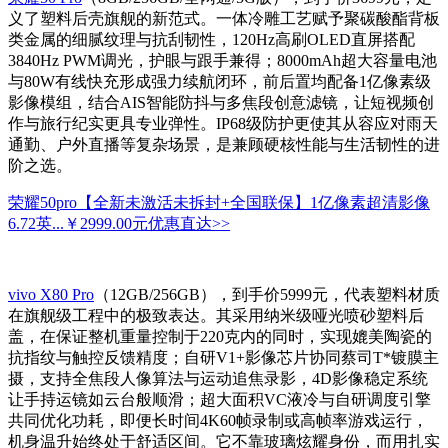
义了塑料后壳旗舰的新范式。一体冷雕工艺赋予聚碳酸酯背板
类金属的细腻纹理与抗刮韧性，120Hz高刷OLED直屏搭配
3840Hz PWM调光，护眼与跟手兼得；8000mAh超大容量电池
与80W有线快充形成强力续航闭环，前后置均配备1亿像素级
影像模组，结合AIS智能防抖与多焦段创意滤镜，让短视频创
作与旅行纪实更具专业弹性。IP68级防护更使其从容应对雨天
通勤、户外直播等复杂场景，是兼顾硬核性能与生活韧性的进
阶之选。
荣耀50pro【全新未激活未拆封+全国联保】1亿像素超清影像
6.72英...
￥2999.00元
优惠直达>>
vivo X80 Pro
（12GB/256GB），到手价5999元，代表塑料材质
在旗舰级工程中的极致表达。其采用纳米级哑光喷砂塑料后
盖，在保证整机重量控制于220克内的同时，实现媲美陶瓷的
抗指纹与触控反馈精度；自研V1+影像芯片协同蔡司T*镀膜主
摄，支持全焦段人像算法与运动追焦录影，4D影像稳定系统
让手持运镜如云台般顺滑；超大面积VC液冷与自研调度引擎
共同优化功耗，即便长时间4K60帧录制或高帧率游戏运行，
机身温升始终处于舒适区间。它不靠玻璃炫耀身份，而用扎实