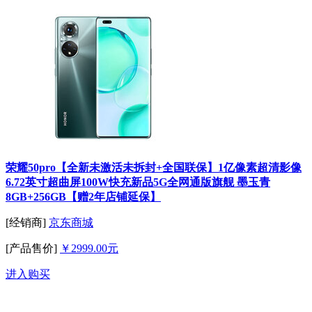
荣耀50pro【全新未激活未拆封+全国联保】1亿像素超清影像
6.72英寸超曲屏100W快充新品5G全网通版旗舰 墨玉青
8GB+256GB【赠2年店铺延保】
[经销商]
京东商城
[产品售价]
￥2999.00元
进入购买