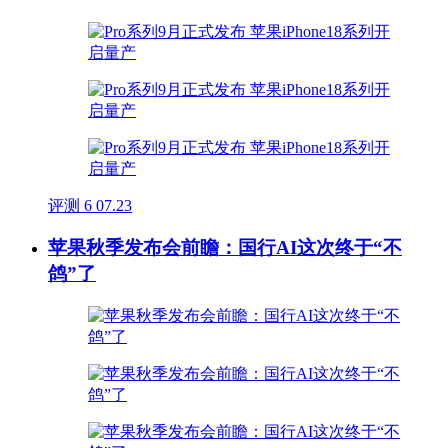
评测
6
07.23
苹果秋季发布会前瞻：国行AI这次终于“不
鸽”了