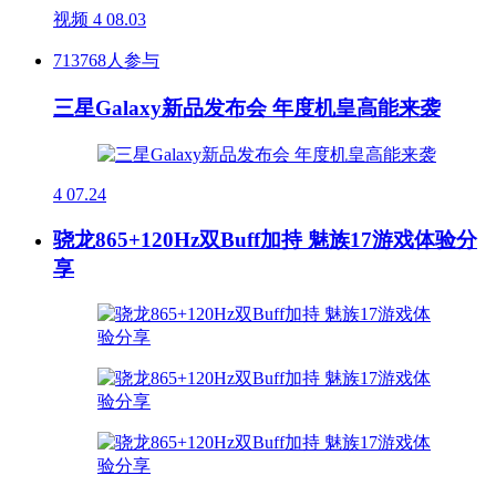
视频
4
08.03
713768人参与
三星Galaxy新品发布会 年度机皇高能来袭
4
07.24
骁龙865+120Hz双Buff加持 魅族17游戏体验分
享