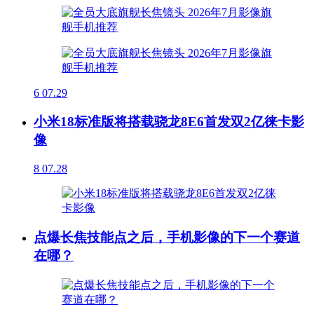
6
07.29
小米18标准版将搭载骁龙8E6首发双2亿徕卡影
像
8
07.28
点爆长焦技能点之后，手机影像的下一个赛道
在哪？