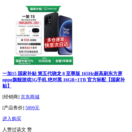
一加15 国家补贴 第五代骁龙 8 至尊版 165Hz超高刷东方屏
oppo旗舰游戏5G手机 绝对黑 16GB+1TB 官方标配【国家补
贴】
[经销商]
京东商城
[产品售价]
5899元
进入购买
人赞过该文
赞