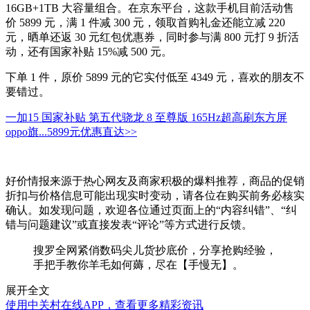
16GB+1TB 大容量组合。在京东平台，这款手机目前活动售
价 5899 元，满 1 件减 300 元，领取首购礼金还能立减 220
元，晒单还返 30 元红包优惠券，同时参与满 800 元打 9 折活
动，还有国家补贴 15%减 500 元。
下单 1 件，原价 5899 元的它实付低至 4349 元，喜欢的朋友不
要错过。
一加15 国家补贴 第五代骁龙 8 至尊版 165Hz超高刷东方屏
oppo旗...
5899元
优惠直达>>
好价情报来源于热心网友及商家积极的爆料推荐，商品的促销
折扣与价格信息可能出现实时变动，请各位在购买前务必核实
确认。如发现问题，欢迎各位通过页面上的“内容纠错”、“纠
错与问题建议”或直接发表“评论”等方式进行反馈。
搜罗全网紧俏数码尖儿货抄底价，分享抢购经验，
手把手教你羊毛如何薅，尽在【手慢无】。
展开全文
使用中关村在线APP，查看更多精彩资讯