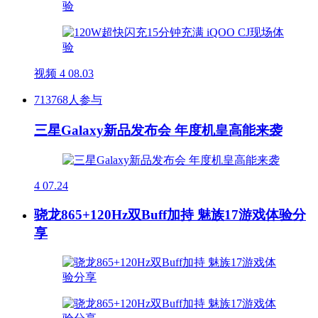
视频
4
08.03
713768人参与
三星Galaxy新品发布会 年度机皇高能来袭
4
07.24
骁龙865+120Hz双Buff加持 魅族17游戏体验分
享