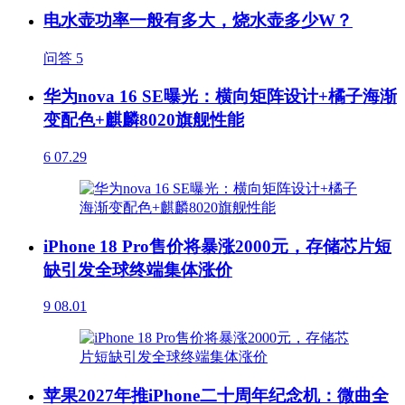
电水壶功率一般有多大，烧水壶多少W？
问答
5
华为nova 16 SE曝光：横向矩阵设计+橘子海渐
变配色+麒麟8020旗舰性能
6
07.29
iPhone 18 Pro售价将暴涨2000元，存储芯片短
缺引发全球终端集体涨价
9
08.01
苹果2027年推iPhone二十周年纪念机：微曲全