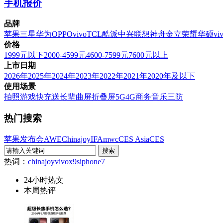
手机报价
品牌
苹果
三星
华为
OPPO
vivo
TCL
酷派
中兴
联想
神舟
金立
荣耀
华硕
vi
价格
1999元以下
2000-4599元
4600-7599元
7600元以上
上市日期
2026年
2025年
2024年
2023年
2022年
2021年
2020年及以下
使用场景
拍照
游戏
快充
送长辈
曲屏
折叠屏
5G
4G
商务
音乐
三防
热门搜索
苹果发布会
AWE
Chinajoy
IFA
mwc
CES Asia
CES
热词：
chinajoy
vivox9s
iphone7
24小时热文
本周热评