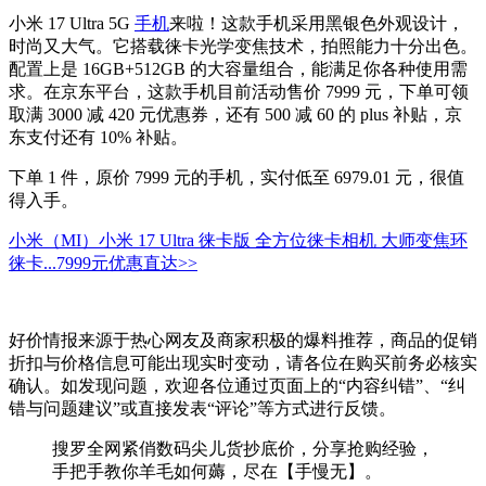
小米 17 Ultra 5G
手机
来啦！这款手机采用黑银色外观设计，
时尚又大气。它搭载徕卡光学变焦技术，拍照能力十分出色。
配置上是 16GB+512GB 的大容量组合，能满足你各种使用需
求。在京东平台，这款手机目前活动售价 7999 元，下单可领
取满 3000 减 420 元优惠券，还有 500 减 60 的 plus 补贴，京
东支付还有 10% 补贴。
下单 1 件，原价 7999 元的手机，实付低至 6979.01 元，很值
得入手。
小米（MI）小米 17 Ultra 徕卡版 全方位徕卡相机 大师变焦环
徕卡...
7999元
优惠直达>>
好价情报来源于热心网友及商家积极的爆料推荐，商品的促销
折扣与价格信息可能出现实时变动，请各位在购买前务必核实
确认。如发现问题，欢迎各位通过页面上的“内容纠错”、“纠
错与问题建议”或直接发表“评论”等方式进行反馈。
搜罗全网紧俏数码尖儿货抄底价，分享抢购经验，
手把手教你羊毛如何薅，尽在【手慢无】。