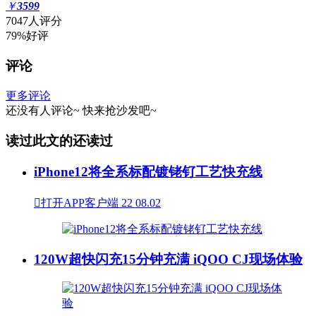
￥
3599
7047人评分
79%好评
评论
更多评论
还没有人评论~
快来
抢沙发
吧~
读过此文的还读过
iPhone12将全系标配镀铑钌工艺快充线

打开APP客户端
22
08.02
120W超快闪充15分钟充满 iQOO CJ现场体验