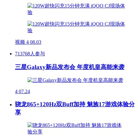
视频
4
08.03
713768人参与
三星Galaxy新品发布会 年度机皇高能来袭
4
07.24
骁龙865+120Hz双Buff加持 魅族17游戏体验分
享