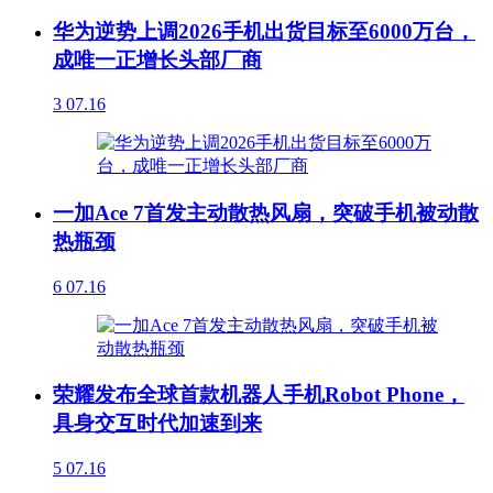
华为逆势上调2026手机出货目标至6000万台，
成唯一正增长头部厂商
3
07.16
一加Ace 7首发主动散热风扇，突破手机被动散
热瓶颈
6
07.16
荣耀发布全球首款机器人手机Robot Phone，
具身交互时代加速到来
5
07.16