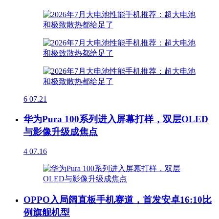
6
07.21
华为Pura 100系列进入屏幕打样，双层OLED
与影像升级成焦点
4
07.16
OPPO入局阔直板手机赛道，首发安卓16:10比
例旗舰机型