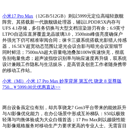
小米17 Pro Max
（12GB/512GB）则以5999元定位高端轻旗舰
阵营。其搭载新一代旗舰级处理器，辅以LPDDR5X内存与
UFS 4.1存储，多任务切换与大型文档渲染游刃有余；6.9英寸
LTPO自适应直屏覆盖龙晶玻璃3.0，3500nits峰值亮度确保户
外强光下仍可精准审阅合同；徕卡三摄系统搭载光影猎人传感
器，16.5EV超宽动态范围让逆光会议合影与暗光会议室细节
同时鲜活；7500mAh超大容量电池叠加100W疾速快充，彻底
告别电量焦虑；超声波指纹识别率与响应速度再升级，双系统
设计兼顾工作隐私与生活娱乐，是高管及创意工作者随身携带
的移动工作站。
小米（MI）小米 17 Pro Max 妙享背屏 第五代 骁龙 8 至尊版
750...
￥5999.00元
优惠直达>>
两台设备虽定位有别，却共享骁龙7 Gen3平台带来的能效跃升
与AI影像优化能力，在办公场景中形成互补梯队：S50以极致
轻薄与均衡体验成为大众白领首选；17 Pro Max则以越级性能
与影像规格服务对移动生产力要求更高的专业人士。无需盲目