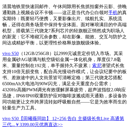
清晨地铁里快速回邮件、午休间隙用长焦抓拍窗外云影、傍晚
通勤路上视频会议不卡顿——这正是当代办公白领对
手机
的真
实期待：既要轻巧便携，又要影像出片、续航扎实、系统流
畅，还得在商务场景中保持专业体面。面对琳琅满目的中高端
机型，搭载第三代骁龙7系列芯片的轻旗舰正悄然成为职场人
的新宠：它不堆砌冗余参数，却在影像、能效、交互与防护之
间达成精妙平衡，以更理性价格释放旗舰级体验。
vivo S50
（12GB/256GB）以2999元诚意定价切入市场。其采
用金属砂AG玻璃与航空级铝金属一体化机身，厚度仅7.8毫
米、重量控制在192克，单手握持久不疲累；
索尼
潜望式长焦
支持10倍无损变焦，配合高光慢动作模式，让会议纪要中的板
书、差旅途中的人文街景皆可清晰定格；第三代骁龙芯搭配
6500mAh大电池与90W闪充，满足全天重度办公需求；
4320Hz高频PWM调光有效缓解屏幕疲劳，超声波指纹2.0响应
迅捷，IP68/IP69双重防护应对咖啡泼溅或雨天通勤，多设备协
同功能更让文件跨屏流转如呼吸般自然——它是为效率而生的
轻量生产力工具。
vivo S50【田曦薇同款】 12+256 告白 主摄级长焦Live 高通第
三代...
￥3399.00元
优惠直达>>