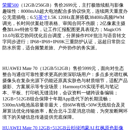
荣耀500
（12GB/256GB）售价2699元，主打极致续航与影像
趣味性：8000mAh超大电池配合多协议快充，连续两天重度办
公无需插电；6.5
5英寸
1.5K 120Hz直屏搭载3840Hz高频PWM
调光，长时间伏案处理表格、审阅合同不伤眼；2亿像素主摄
叠加Live特效引擎，让工作汇报配图更具表现力；MagicOS
10.0与双芯协同优化后台调度，分屏操作PDF批注与语音转文
字同步进行；IP68+IP69+IP69K三重防护认证，远超日常防尘
防水所需，适合频繁差旅、户外协作的务实派。
HUAWEI Mate 70（12GB/512GB）售价5999元，面向对生态
整合与通信可靠性要求更高的资深职场用户：多点多光谱红枫
摄像头在复杂光源下仍能还原真实肤色与材质细节，适配产品
摄影、方案展示等专业场景；HarmonyOS实现手机与笔记
本、平板、打印机无缝流转，会议资料一键跨设备编辑；
12GB+512GB组合保障十年期App迭代下的长期流畅；
5300mAh电池虽容量非最大，但66W有线+50W无线组合及灵
犀算法优化传输效率，配合北斗卫星消息功能，为突发断网环
境下的关键信息传递提供兜底保障。
HUAWEI Mate 70 12GB+512GB云杉绿鸿蒙AI 红枫原色影像