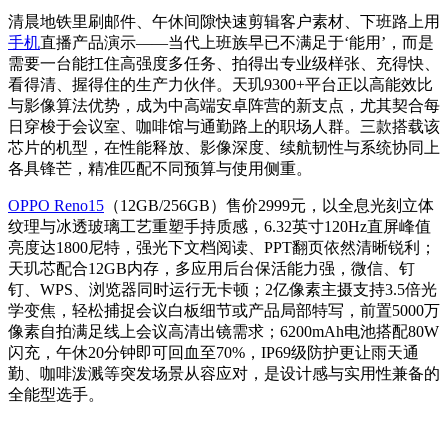
清晨地铁里刷邮件、午休间隙快速剪辑客户素材、下班路上用
手机
直播产品演示——当代上班族早已不满足于‘能用’，而是
需要一台能扛住高强度多任务、拍得出专业级样张、充得快、
看得清、握得住的生产力伙伴。天玑9300+平台正以高能效比
与影像算法优势，成为中高端安卓阵营的新支点，尤其契合每
日穿梭于会议室、咖啡馆与通勤路上的职场人群。三款搭载该
芯片的机型，在性能释放、影像深度、续航韧性与系统协同上
各具锋芒，精准匹配不同预算与使用侧重。
OPPO Reno15
（12GB/256GB）售价2999元，以全息光刻立体
纹理与冰透玻璃工艺重塑手持质感，6.32英寸120Hz直屏峰值
亮度达1800尼特，强光下文档阅读、PPT翻页依然清晰锐利；
天玑芯配合12GB内存，多应用后台保活能力强，微信、钉
钉、WPS、浏览器同时运行无卡顿；2亿像素主摄支持3.5倍光
学变焦，轻松捕捉会议白板细节或产品局部特写，前置5000万
像素自拍满足线上会议高清出镜需求；6200mAh电池搭配80W
闪充，午休20分钟即可回血至70%，IP69级防护更让雨天通
勤、咖啡泼溅等突发场景从容应对，是设计感与实用性兼备的
全能型选手。