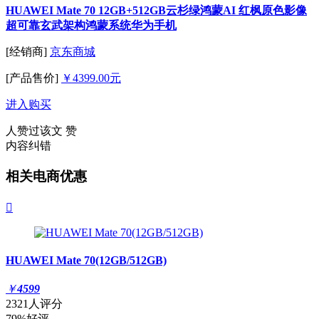
HUAWEI Mate 70 12GB+512GB云杉绿鸿蒙AI 红枫原色影像
超可靠玄武架构鸿蒙系统华为手机
[经销商]
京东商城
[产品售价]
￥4399.00元
进入购买
人赞过该文
赞
内容纠错
相关电商优惠

HUAWEI Mate 70(12GB/512GB)
￥
4599
2321人评分
79%好评