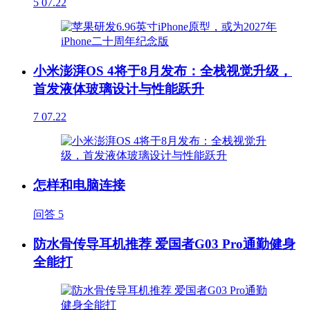
5
07.22
小米澎湃OS 4将于8月发布：全栈视觉升级，
首发液体玻璃设计与性能跃升
7
07.22
怎样和电脑连接
问答
5
防水骨传导耳机推荐 爱国者G03 Pro通勤健身
全能打