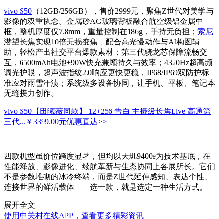
vivo S50
（12GB/256GB），售价2999元，聚焦Z世代对美学与
影像的双重执念。金属砂AG玻璃背板融合航空级铝金属中
框，整机厚度仅7.8mm，重量控制在186g，手持无负担；
索尼
潜望长焦实现10倍无损变焦，配合高光慢动作与AI构图辅
助，轻松产出社交平台爆款素材；第三代骁龙芯保障流畅交
互，6500mAh电池+90W快充兼顾持久与效率；4320Hz超高频
调光护眼，超声波指纹2.0响应更快更稳，IP68/IP69双防护标
准应对雨雪汗渍；系统级多设备协同，让手机、平板、笔记本
无缝接力创作。
vivo S50【田曦薇同款】 12+256 告白 主摄级长焦Live 高通第
三代...
￥3399.00元
优惠直达>>
四款机型虽价位跨度显著，但均以天玑9400e为技术基底，在
性能释放、影像进化、续航革新与生态协同上各展所长。它们
不是参数堆砌的冰冷终端，而是Z世代延伸感知、表达个性、
连接世界的鲜活载体——选一款，就是选定一种生活方式。
展开全文
使用中关村在线APP，查看更多精彩资讯