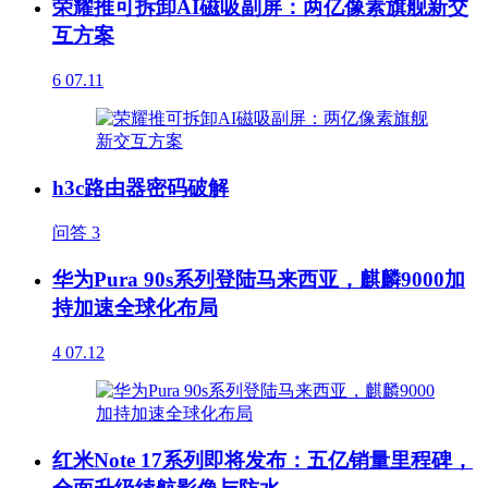
荣耀推可拆卸AI磁吸副屏：两亿像素旗舰新交
互方案
6
07.11
h3c路由器密码破解
问答
3
华为Pura 90s系列登陆马来西亚，麒麟9000加
持加速全球化布局
4
07.12
红米Note 17系列即将发布：五亿销量里程碑，