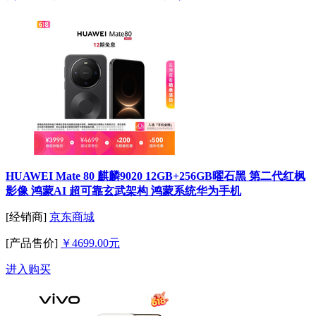
HUAWEI Mate 80 麒麟9020 12GB+256GB曜石黑 第二代红枫
影像 鸿蒙AI 超可靠玄武架构 鸿蒙系统华为手机
[经销商]
京东商城
[产品售价]
￥4699.00元
进入购买