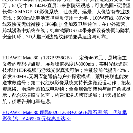
万，6.9英寸2K 144Hz直屏带来影院级观感；可变光圈+双潜望
长焦+XMAGE 3.0影像系统，让夜景、远景、人像皆有专业级
表现；6000mAh电池支撑重度使用一天半，100W有线+80W无
线双快充无缝衔接；IP69防护叠加双卫星通信，在户外露营、
跨城漫游中始终在线；纯血鸿蒙OS 6.0带来多设备协同与隐私
安全闭环，3D人脸+侧边指纹解锁兼具速度与可靠。
HUAWEI Mate 80（12GB/256GB），定价4699元，是均衡主
义者的理想型旗舰。屏幕峰值亮度达8000nits，实时光线追踪
技术让HDR视频与游戏光影真实可触；性能较前代提升42%，
首发700MHz无网应急通信与户外探索模式，荒野失联也能发
送求救信号；第二代红枫影像系统支持长焦微距慢动作，把花
瓣脉络、雨滴坠落拍成电影帧；全金属强韧架构与超广色域显
示，配合双振膜立体声，构建沉浸式感官场域；14天超长续
航，彻底告别电量焦虑。
HUAWEI Mate 80 麒麟9020 12GB+256GB曜石黑 第二代红枫
影像 鸿...
￥4699.00元
优惠直达>>