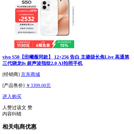
vivo S50【田曦薇同款】 12+256 告白 主摄级长焦Live 高通第
三代骁龙8s 超声波指纹2.0 AI拍照手机
[经销商]
京东商城
[产品售价]
￥3399.00元
进入购买
人赞过该文
赞
内容纠错
相关电商优惠