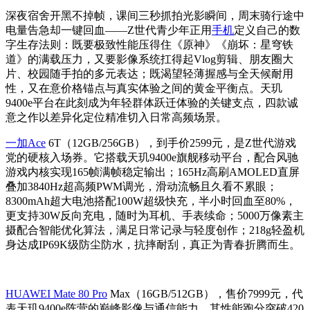
深夜宿舍开黑不掉帧，课间三秒抓拍光影瞬间，周末骑行途中
电量告急却一键回血——Z世代青少年正用
手机
定义自己的数
字生存法则：既要极致性能压得住《原神》《崩坏：星穹铁
道》的满载压力，又要影像系统扛得起Vlog剪辑、朋友圈大
片、校园随手拍的多元表达；既渴望轻薄握感与全天候耐用
性，又在意价格锚点与真实体验之间的黄金平衡点。天玑
9400e平台在此刻成为年轻群体跃迁体验的关键支点，四款诚
意之作以差异化定位精准切入日常高频场景。
一加Ace
6T（12GB/256GB），到手价2599元，是Z世代游戏
党的硬核入场券。它搭载天玑9400e旗舰移动平台，配合风驰
游戏内核实现165帧满帧稳定输出；165Hz高刷AMOLED直屏
叠加3840Hz超高频PWM调光，滑动流畅且久看不累眼；
8300mAh超大电池搭配100W超级快充，半小时回血至80%，
更支持30W反向充电，随时为耳机、手表续命；5000万像素主
摄配合智能优化算法，满足日常记录与轻度创作；218g轻盈机
身达成IP69K级防尘防水，抗摔耐刮，真正为青春折腾而生。
HUAWEI Mate 80 Pro
Max（16GB/512GB），售价7999元，代
表天玑9400e阵营的巅峰影像与通信能力。其性能跑分突破420