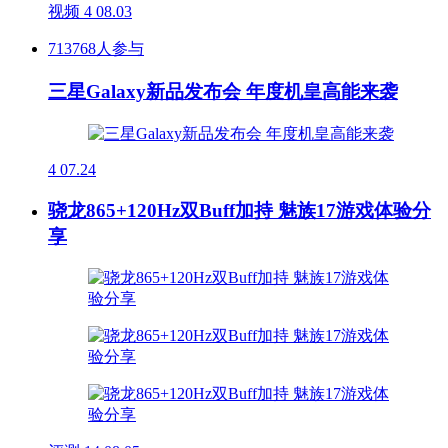
视频
4
08.03
713768人参与
三星Galaxy新品发布会 年度机皇高能来袭
4
07.24
骁龙865+120Hz双Buff加持 魅族17游戏体验分
享