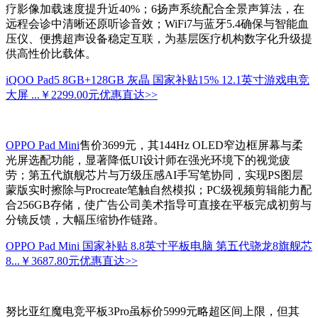
疗影像加载速度提升近40%；6扬声系统配合全景声算法，在
远程会诊中清晰还原听诊音效；WiFi7与蓝牙5.4确保与智能血
压仪、便携超声设备稳定互联，为基层医疗机构数字化升级提
供高性价比载体。
iQOO Pad5 8GB+128GB 灰晶 国家补贴15% 12.1英寸游戏电竞
大屏 ...
￥2299.00元
优惠直达>>
OPPO Pad Mini
售价3699元，其144Hz OLED窄边框屏幕与柔
光屏选配功能，显著降低UI设计师在强光环境下的视觉疲
劳；第五代旗舰芯片与万级压感AI手写笔协同，实现PS图层
蒙版实时擦除与Procreate笔触自然模拟；PC级视频剪辑能力配
合256GB存储，使广告公司美术指导可直接在平板完成初剪与
分镜反馈，大幅压缩协作链路。
OPPO Pad Mini 国家补贴 8.8英寸平板电脑 第五代骁龙8旗舰芯
8...
￥3687.80元
优惠直达>>
努比亚红魔电竞平板3Pro虽标价5999元略超区间上限，但其