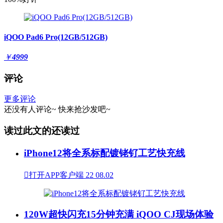
iQOO Pad6 Pro(12GB/512GB)
￥
4999
评论
更多评论
还没有人评论~
快来
抢沙发
吧~
读过此文的还读过
iPhone12将全系标配镀铑钌工艺快充线

打开APP客户端
22
08.02
120W超快闪充15分钟充满 iQOO CJ现场体验