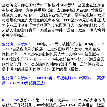
当建筑设计师在工地手持平板核对BIM模型，当医生在巡房途
中快速调阅CT影像并手写批注，当自由插画师在咖啡馆用压
感笔完成客户初稿——这些专业场景背后，是平板电脑从娱乐
终端蜕变为生产力枢纽的无声革命。3000至4999元价格带正成
为专业工作者的理性选择区间：它既避开入门级性能瓶颈，又
未踏入旗舰溢价盲区，精准锚定性能、屏幕、续航与生态协同
的黄金平衡点。
酷比魔方掌玩mini
3 Ultra以1699元打破性能门槛，8.8英寸2.5K
144Hz自适应高刷护眼屏，在建筑图纸局部放大时色彩精准、
拖拽顺滑；12GB运存加虚拟扩展技术，支撑CAD轻量版与
PDF批注多开不卡顿；7300mAh电池配合20W快充，满足全天
候外勤使用，VC散热确保长时间标注不降频，是预算有限但
需求明确的基层工程师与实习医师的理想搭档。
酷比魔方掌玩mini 3 Ultra 8.8英寸平板电脑144Hz高刷2.5K高清
第...
￥1739.00元
优惠直达>>
iQOO Pad5
定价2399元，12.1英寸大屏与10000mAh超大电池构
成移动工作站雏形，4nm制程处理器与UFS4.1闪存组合，让医