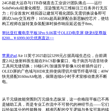
24GB超大运存与1TB存储直击工业设计团队痛点——运行
SolidWorks轻量化模型、渲染预览与三维标注三任务并行无压
力；行业首发PC模拟器让建筑可视化团队无需切换设备即可
调试Unity交互程序；165Hz超高刷屏配合新思触控芯片，使结
构工程师在旋转复杂装配体时操作响应延迟低于8ms。
努比亚红魔电竞平板3Pro 9.06英寸OLED电竞屏 骁龙8至尊版
8200...
￥6999.00元
优惠直达>>
苹果iPad
Air 11英寸2025款以5299元占据高端生态位，台前调
度2.0让放射科医生能在PACS影像窗口、电子病历与语音转录
工具间无缝切换；10核GPU加速医学影像AI分析插件运行，
OLED屏的广色域与HDR支持使病理切片细节纤毫毕现；40W
快充搭配8160mAh电池，保障连续6小时手术室移动查房不断
电。
从千元级效能突围到万元级生态纵深，这一价格段平板已不再
是辅助工具，而是专业工作流中不可替代的神经节点——它们
以恰如其分的性能释放、精准匹配的交互逻辑与务实可靠的续