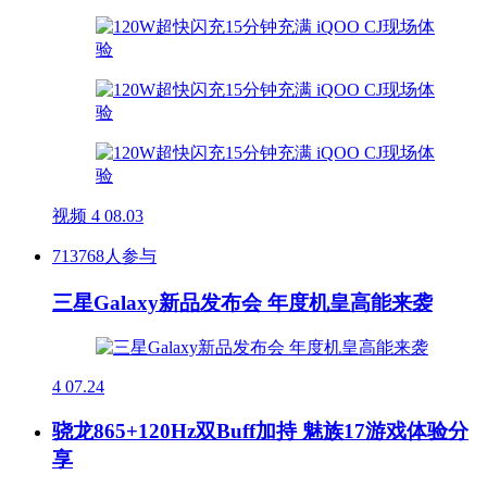
视频
4
08.03
713768人参与
三星Galaxy新品发布会 年度机皇高能来袭
4
07.24
骁龙865+120Hz双Buff加持 魅族17游戏体验分
享