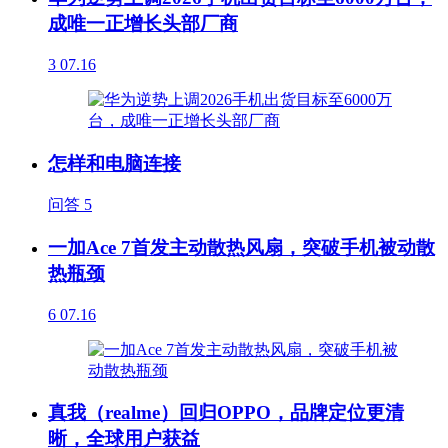
成唯一正增长头部厂商
3
07.16
怎样和电脑连接
问答
5
一加Ace 7首发主动散热风扇，突破手机被动散
热瓶颈
6
07.16
真我（realme）回归OPPO，品牌定位更清
晰，全球用户获益