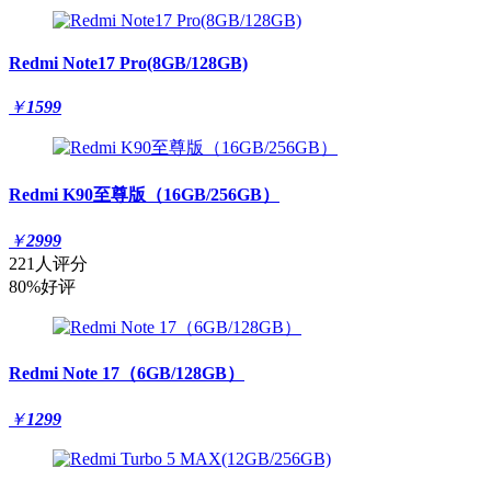
Redmi Note17 Pro(8GB/128GB)
￥
1599
Redmi K90至尊版（16GB/256GB）
￥
2999
221人评分
80%好评
Redmi Note 17（6GB/128GB）
￥
1299