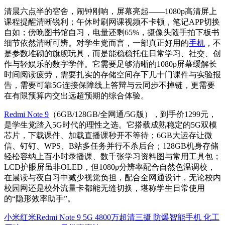
清晨六点半的宿舍，闹钟刚响，屏幕亮起——1080p高清屏上
课程提醒清晰锐利；午休时刷网课视频不卡顿，笔记APP切换
自如；傍晚图书馆自习，电量还剩65%，摄像头随手拍下板书
细节依然清晰可辨。对学生党而言，一部真正好用的
手机
，不
是参数堆砌的旗舰玩具，而是能稳稳托住日常学习、社交、创
作与轻娱乐的数字学伴。它需要足够清晰的1080p屏幕缓解长
时间阅读疲劳，需要扎实的存储空间存下几十门课件与实验报
告，需要可靠5G连接保障线上答辩与云同步不掉链，更需要
在有限预算内交出远超预期的综合体验。
Redmi Note 9
（6GB/128GB/全网通/5G版），到手价1299元，
是学生党踏入5G时代的理性之选。它搭载成熟稳定的5G双模
芯片，下载课件、加载直播课秒开不等待；6GB大运存让微
信、钉钉、WPS、B站多任务并行不杀后台；128GB机身存储
轻松容纳上百小时录播课、数千张学习资料图与常用工具包；
LCD护眼屏虽非OLED，但1080p分辨率配合自然色温调校，
在晨读与夜自习中减少视觉负担，配合全网通设计，无论校内
校园网还是校外流量卡都能无缝切换，堪称学生日常使用
的“隐形效率助手”。
小米红米Redmi Note 9 5G 4800万超清三摄 防爆智能手机 化工