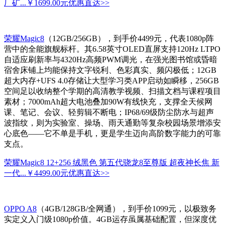
厂矿...
￥1699.00元
优惠直达>>
荣耀Magic8
（12GB/256GB），到手价4499元，代表1080p阵
营中的全能旗舰标杆。其6.58英寸OLED直屏支持120Hz LTPO
自适应刷新率与4320Hz高频PWM调光，在强光图书馆或昏暗
宿舍床铺上均能保持文字锐利、色彩真实、频闪极低；12GB
超大内存+UFS 4.0存储让大型学习类APP启动如瞬移，256GB
空间足以收纳整个学期的高清教学视频、扫描文档与课程项目
素材；7000mAh超大电池叠加90W有线快充，支撑全天候网
课、笔记、会议、轻剪辑不断电；IP68/69级防尘防水与超声
波指纹，则为实验室、操场、雨天通勤等复杂校园场景增添安
心底色——它不单是手机，更是学生迈向高阶数字能力的可靠
支点。
荣耀Magic8 12+256 绒黑色 第五代骁龙8至尊版 超夜神长焦 新
一代...
￥4499.00元
优惠直达>>
OPPO A8
（4GB/128GB/全网通），到手价1099元，以极致务
实定义入门级1080p价值。4GB运存虽属基础配置，但深度优