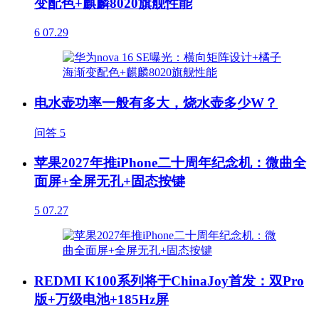
变配色+麒麟8020旗舰性能
6
07.29
电水壶功率一般有多大，烧水壶多少W？
问答
5
苹果2027年推iPhone二十周年纪念机：微曲全
面屏+全屏无孔+固态按键
5
07.27
REDMI K100系列将于ChinaJoy首发：双Pro
版+万级电池+185Hz屏