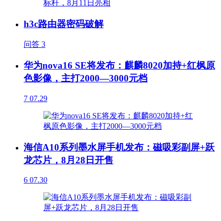
h3c路由器密码破解
问答
3
华为nova16 SE将发布：麒麟8020加持+红枫原
色影像，主打2000—3000元档
7
07.29
海信A10系列墨水屏手机发布：磁吸彩副屏+跃
龙芯片，8月28日开售
6
07.30