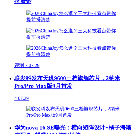
捋清楚
评测
7
07.29
联发科发布天玑9600三档旗舰芯片，2纳米
Pro/Pro Max版9月首发
4
07.29
华为nova 16 SE曝光：横向矩阵设计+橘子海渐