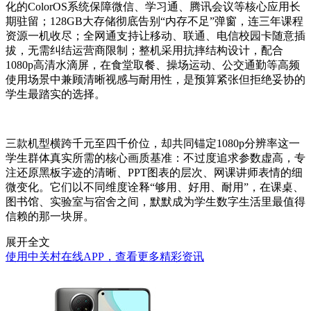
化的ColorOS系统保障微信、学习通、腾讯会议等核心应用长
期驻留；128GB大存储彻底告别“内存不足”弹窗，连三年课程
资源一机收尽；全网通支持让移动、联通、电信校园卡随意插
拔，无需纠结运营商限制；整机采用抗摔结构设计，配合
1080p高清水滴屏，在食堂取餐、操场运动、公交通勤等高频
使用场景中兼顾清晰视感与耐用性，是预算紧张但拒绝妥协的
学生最踏实的选择。
三款机型横跨千元至四千价位，却共同锚定1080p分辨率这一
学生群体真实所需的核心画质基准：不过度追求参数虚高，专
注还原黑板字迹的清晰、PPT图表的层次、网课讲师表情的细
微变化。它们以不同维度诠释“够用、好用、耐用”，在课桌、
图书馆、实验室与宿舍之间，默默成为学生数字生活里最值得
信赖的那一块屏。
展开全文
使用中关村在线APP，查看更多精彩资讯