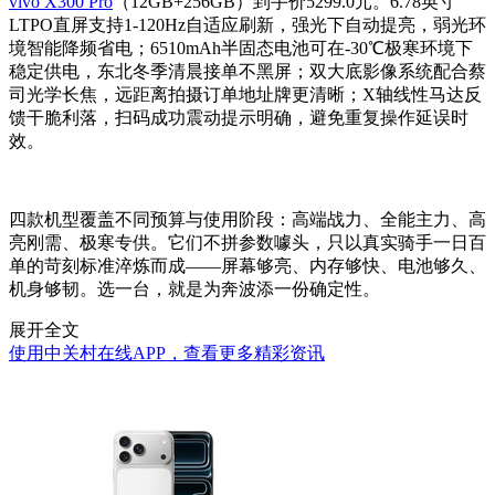
vivo X300 Pro
（12GB+256GB）到手价5299.0元。6.78英寸
LTPO直屏支持1-120Hz自适应刷新，强光下自动提亮，弱光环
境智能降频省电；6510mAh半固态电池可在-30℃极寒环境下
稳定供电，东北冬季清晨接单不黑屏；双大底影像系统配合蔡
司光学长焦，远距离拍摄订单地址牌更清晰；X轴线性马达反
馈干脆利落，扫码成功震动提示明确，避免重复操作延误时
效。
四款机型覆盖不同预算与使用阶段：高端战力、全能主力、高
亮刚需、极寒专供。它们不拼参数噱头，只以真实骑手一日百
单的苛刻标准淬炼而成——屏幕够亮、内存够快、电池够久、
机身够韧。选一台，就是为奔波添一份确定性。
展开全文
使用中关村在线APP，查看更多精彩资讯