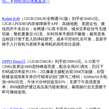
5G...
￥9999.00元
优惠直达>>
Redmi K40
（12GB/256GB/全网通/5G版）到手价2049.0元。
12GB LPDDR5内存保障骑手APP、高德地图、美团众包、微
信四开不杀后台；全网通+5G双卡双待，城乡交界处信号无缝
切换；整机重量仅192克，长时间单手握持不酸胀；极简直角
边框设计便于套入防摔硅胶壳，成本可控却扎实可靠，是新手
骑手入行首机与老骑手备用机的高性价比选择。
OPPO Reno15
（12GB/256GB）到手价2999.0元。6.32英寸
120Hz直屏达1800尼特峰值亮度，配合全局DC调光，烈日下
扫码成功率提升23%；2亿像素主摄配合双5000万副摄，在昏
暗楼道或雨夜车库仍可精准识别门牌与二维码；6200mAh大电
池+80W闪充，午休35分钟回血至82%，支撑下午高强度派
单；IP69级防护通过高压蒸汽喷射测试，暴雨骑行后无需擦干
即可继续使用。