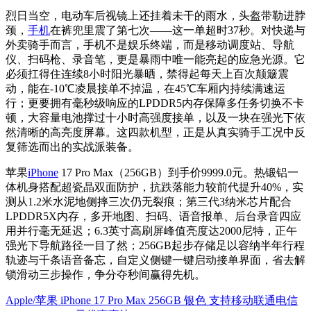
烈日当空，电动车后视镜上还挂着未干的雨水，头盔带勒进脖
颈，
手机
在裤兜里震了第七次——这一单超时37秒。对快递与
外卖骑手而言，手机不是娱乐终端，而是移动调度站、导航
仪、扫码枪、录音笔，更是暴雨中唯一能亮起的应急光源。它
必须扛得住连续8小时阳光暴晒，禁得起每天上百次颠簸震
动，能在-10℃凌晨接单不掉温，在45℃车厢内持续满速运
行；更要拥有毫秒级响应的LPDDR5内存保障多任务切换不卡
顿，大容量电池撑过十小时高强度接单，以及一块在强光下依
然清晰的高亮度屏幕。这四款机型，正是从真实骑手工况中反
复筛选而出的实战派装备。
苹果
iPhone
17 Pro Max（256GB）到手价9999.0元。热锻铝一
体机身搭配超瓷晶双面防护，抗跌落能力较前代提升40%，实
测从1.2米水泥地侧摔三次仍无裂痕；第三代3纳米芯片配合
LPDDR5X内存，多开地图、扫码、语音报单、后台录音四应
用并行毫无延迟；6.3英寸高刷屏峰值亮度达2000尼特，正午
强光下导航路径一目了然；256GB起步存储足以容纳半年行程
轨迹与千条语音备忘，自定义侧键一键启动接单界面，省去解
锁滑动三步操作，争分夺秒间赢得先机。
Apple/苹果 iPhone 17 Pro Max 256GB 银色 支持移动联通电信