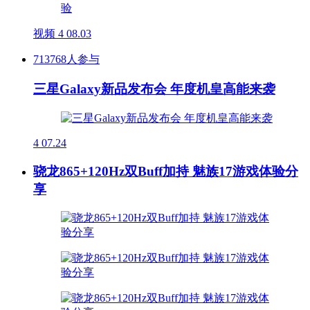
视频
4
08.03
713768人参与
三星Galaxy新品发布会 年度机皇高能来袭
4
07.24
骁龙865+120Hz双Buff加持 魅族17游戏体验分
享