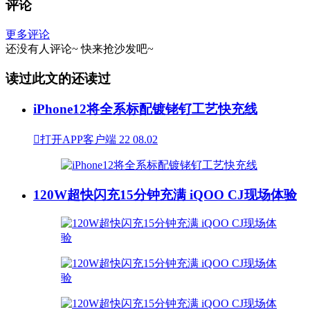
评论
更多评论
还没有人评论~
快来
抢沙发
吧~
读过此文的还读过
iPhone12将全系标配镀铑钌工艺快充线

打开APP客户端
22
08.02
120W超快闪充15分钟充满 iQOO CJ现场体验