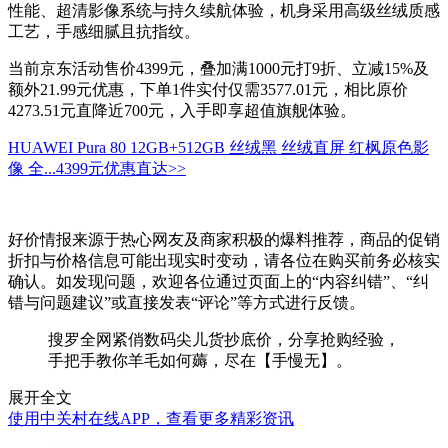
性能、超清影像系统与持久续航体验，机身采用高级丝绒质感
工艺，手感细腻且抗指纹。
当前京东活动售价4399元，叠加满1000元打9折、立减15%及
额外21.99元优惠，下单1件实付仅需3577.01元，相比原价
4273.51元直降近700元，入手即享超值旗舰体验。
HUAWEI Pura 80 12GB+512GB 丝绒黑 丝绒直屏 红枫原色影
像 全...
4399元
优惠直达>>
好价情报来源于热心网友及商家积极的爆料推荐，商品的促销
折扣与价格信息可能出现实时变动，请各位在购买前务必核实
确认。如发现问题，欢迎各位通过页面上的“内容纠错”、“纠
错与问题建议”或直接发表“评论”等方式进行反馈。
搜罗全网紧俏数码尖儿货抄底价，分享抢购经验，
手把手教你羊毛如何薅，尽在【手慢无】。
展开全文
使用中关村在线APP，查看更多精彩资讯