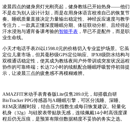
凌晨四点的健身房灯光刚亮起，健身教练已开始热身——他们
不是在为别人设计计划，而是在用身体语言校准自己的恢复节
奏。睡眠质量直接决定力量输出稳定性、神经反应速度与教学
专注力，一款真正懂深度睡眠分期、体征联动分析、且经得起
汗水浸泡与通宵备课考验的
智能手表
，早已不是配件，而是职
业生命线。
小天才电话手表Z6以1598.0元的价格切入专业监护场景。它虽
定位儿童市场，但其毫秒级GPS定位响应、IPX8级防水结构与
双模通话稳定性，使其成为教练夜间户外带训或突发状况远程
协作的可靠终端；长达72小时的续航配合睡眠呼吸暂停初筛提
示，让凌晨三点的疲惫感不再模糊难辨。
AMAZFIT米动手表青春版Lite仅售289.0元，却搭载自研
BioTracker PPG传感器与AI睡眠引擎，可区分浅睡、深睡、
REM及清醒时段，结合压力指数生成每日恢复建议。轻量化
机身（32g）与硅胶表带贴肤无感，连续佩戴14小时高强度课
程后仍无压痕，是预算有限但数据精度不妥协的务实之选。