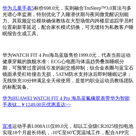
华为儿童手表5
标价698.0元，实则融合TruSleep™3.0算法与多
光谱心率监测，特别优化了入睡潜伏期与夜间微觉醒识别能
力。其双频定位模块确保教练在大型场馆内跨楼层追踪学员时
位置刷新零延迟，配合家长模式切换，可无缝转为私教客户睡
眠报告生成工具。
华为WATCH FIT 4 Pro海岛蓝版售价1999.0元，代表当前运动
健康穿戴的旗舰水准：ECG心电图与体温趋势叠加睡眠分
期，可预警过度训练引发的副交感抑制；钛合金表圈与蓝宝石
镜面承受杠铃撞击无损，5ATM防水支持泳后即时睡眠记录；
无线快充10分钟满足全天候使用，是签约职业运动员教练团队
的标配装备。
华为HUAWEI WATCH FIT 4 Pro 海岛蓝氟橡胶表带华为智能
手表钛...
￥1249.00元
优惠直达>>
宜准
运动手表L008A11仅89.0元，却以工业级CR2025纽扣电池
实现18个月超长待机，-10℃至60℃宽温域工作，配合APP完