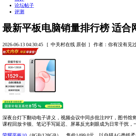
论坛帖子
评测
最新平板电脑销量排行榜 适合
2026-06-13 04:30:45
[ 中关村在线 原创 ]
作者：你有没有见
深夜台灯下翻动电子讲义，视频会议中同步批注PPT，图书
课程回放卡顿、笔记手写延迟、屏幕反光刺眼成为日常干扰，
荣耀平板10
（8GB/128GB），售价1499.0元，以自研A