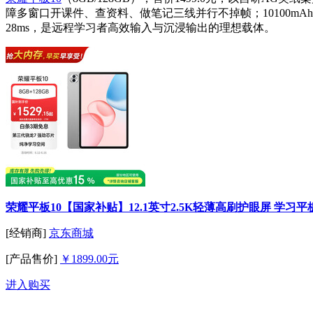
障多窗口开课件、查资料、做笔记三线并行不掉帧；10100mA
28ms，是远程学习者高效输入与沉浸输出的理想载体。
荣耀平板10【国家补贴】12.1英寸2.5K轻薄高刷护眼屏 学习平板 
[经销商]
京东商城
[产品售价]
￥1899.00元
进入购买