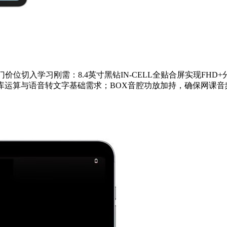
极致入门价位切入学习刚需：8.4英寸黑钻IN-CELL全贴合屏实现F
题库运算与语音转文字基础需求；BOX音腔功放加持，确保网课音频
。