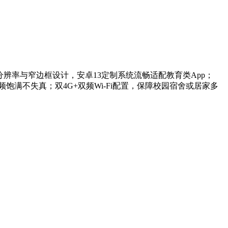
HD+分辨率与窄边框设计，安卓13定制系统流畅适配教育类App；
饱满不失真；双4G+双频Wi-Fi配置，保障校园宿舍或居家多