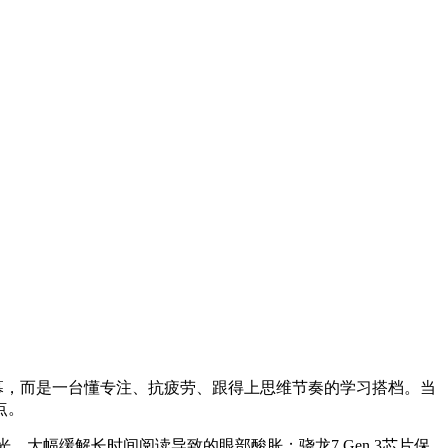
幕，而是一台懂专注、抗疲劳、跟得上思维节奏的学习搭档。当
点。
扰光，大幅缓解长时间阅读导致的眼部酸胀；骁龙7 Gen 3芯片保