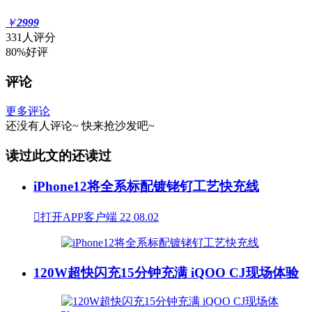
￥
2999
331人评分
80%好评
评论
更多评论
还没有人评论~
快来
抢沙发
吧~
读过此文的还读过
iPhone12将全系标配镀铑钌工艺快充线

打开APP客户端
22
08.02
120W超快闪充15分钟充满 iQOO CJ现场体验