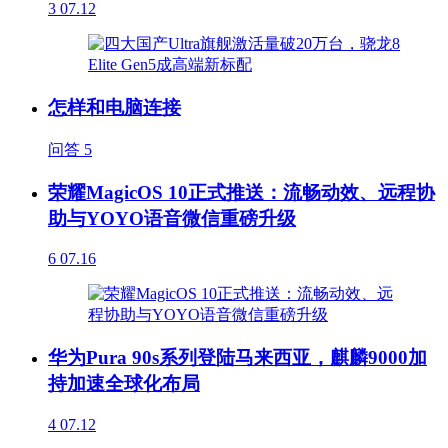
3
07.12
怎样和电脑连接
问答
5
荣耀MagicOS 10正式推送：流畅动效、远程协
助与YOYO语音微信重磅升级
6
07.16
华为Pura 90s系列登陆马来西亚，麒麟9000加
持加速全球化布局
4
07.12