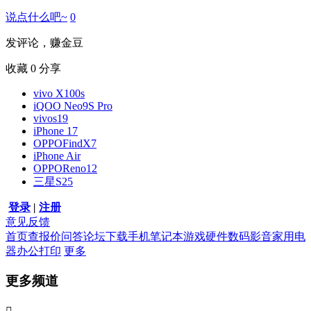
说点什么吧~
0
发评论，赚金豆
收藏
0
分享
vivo X100s
iQOO Neo9S Pro
vivos19
iPhone 17
OPPOFindX7
iPhone Air
OPPOReno12
三星S25
登录
|
注册
意见反馈
首页
查报价
问答
论坛
下载
手机
笔记本
游戏硬件
数码影音
家用电
器
办公打印
更多
更多频道