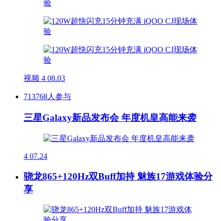
视频
4
08.03
713768人参与
三星Galaxy新品发布会 年度机皇高能来袭
4
07.24
骁龙865+120Hz双Buff加持 魅族17游戏体验分
享