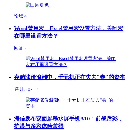
论坛
4
Word禁用宏、Excel禁用宏设置方法，关闭宏
在哪里设置方法？
问答
2
存储涨价浪潮中，千元机正在失去"卷"的资本
评测
3
07.17
海信发布双面屏墨水屏手机A10：前墨后彩，
护眼与多彩体验兼得