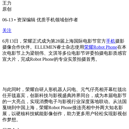
王力
原创
06-13 • 资深编辑 优质手机领域创作者
关注
6月13日，荣耀正式成为第28届上海国际电影节官方
手机
摄影
摄像合作伙伴。ELLEMEN睿士杂志使用
荣耀Robot Phone
在本
次电影节上为梁朝伟、文淇等多位电影节评委拍摄电影质感官
宣大片，完成Robot Phone的专业实景拍摄首秀。
与此同时，荣耀自研人形机器人闪电、元气仔亮相开幕红毯出
任开毯嘉宾，创新科技与影视盛典跨界同台，成为本届电影节
的一大亮点，实现消费电子与影视行业深度落地联动。从法国
戛纳到中国上海，荣耀Robot Phone接连亮相中外两大知名影
展，以硬核科技赋能影像创作，助力更多用户轻松实现影视创
作梦想。