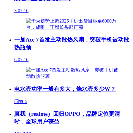
3
07.16
一加Ace 7首发主动散热风扇，突破手机被动散
热瓶颈
6
07.16
电水壶功率一般有多大，烧水壶多少W？
问答
5
真我（realme）回归OPPO，品牌定位更清
晰，全球用户获益