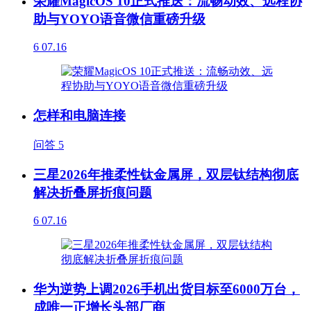
荣耀MagicOS 10正式推送：流畅动效、远程协
助与YOYO语音微信重磅升级
6
07.16
怎样和电脑连接
问答
5
三星2026年推柔性钛金属屏，双层钛结构彻底
解决折叠屏折痕问题
6
07.16
华为逆势上调2026手机出货目标至6000万台，
成唯一正增长头部厂商