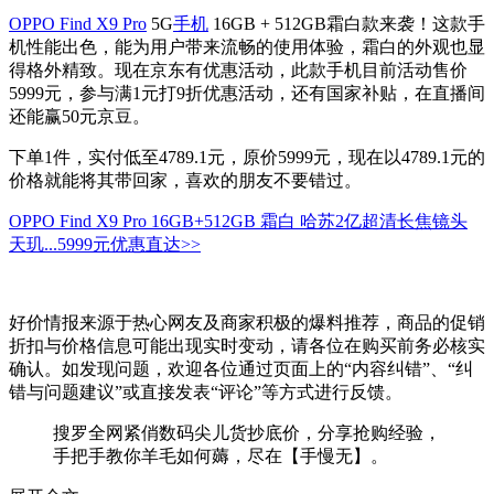
OPPO Find X9 Pro
5G
手机
16GB + 512GB霜白款来袭！这款手
机性能出色，能为用户带来流畅的使用体验，霜白的外观也显
得格外精致。现在京东有优惠活动，此款手机目前活动售价
5999元，参与满1元打9折优惠活动，还有国家补贴，在直播间
还能赢50元京豆。
下单1件，实付低至4789.1元，原价5999元，现在以4789.1元的
价格就能将其带回家，喜欢的朋友不要错过。
OPPO Find X9 Pro 16GB+512GB 霜白 哈苏2亿超清长焦镜头
天玑...
5999元
优惠直达>>
好价情报来源于热心网友及商家积极的爆料推荐，商品的促销
折扣与价格信息可能出现实时变动，请各位在购买前务必核实
确认。如发现问题，欢迎各位通过页面上的“内容纠错”、“纠
错与问题建议”或直接发表“评论”等方式进行反馈。
搜罗全网紧俏数码尖儿货抄底价，分享抢购经验，
手把手教你羊毛如何薅，尽在【手慢无】。