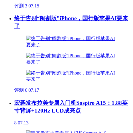
评测
3
07.15
终于告别“阉割版”iPhone，国行版苹果AI要来
了
评测
6
07.17
宏碁发布拉美专属入门机Sospiro A15：1.88英
寸背屏+120Hz LCD成亮点
8
07.13