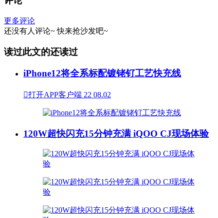
评论
更多评论
还没有人评论~
快来
抢沙发
吧~
读过此文的还读过
iPhone12将全系标配镀铑钌工艺快充线

打开APP客户端
22
08.02
120W超快闪充15分钟充满 iQOO CJ现场体验