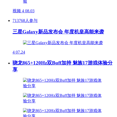
视频
4
08.03
713768人参与
三星Galaxy新品发布会 年度机皇高能来袭
4
07.24
骁龙865+120Hz双Buff加持 魅族17游戏体验分
享