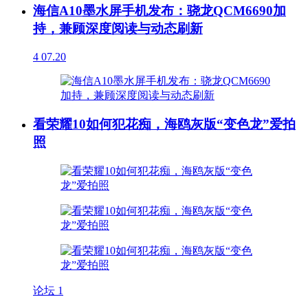
海信A10墨水屏手机发布：骁龙QCM6690加
持，兼顾深度阅读与动态刷新
4
07.20
看荣耀10如何犯花痴，海鸥灰版“变色龙”爱拍
照
论坛
1