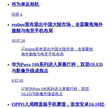
何为单反相机
问答
4
realme宣布退出中国大陆市场，全面聚焦海外
旗舰与电竞手机布局
10
07.16
华为Pura 100系列进入屏幕打样，双层OLED
与影像升级成焦点
4
07.16
OPPO入局阔直板手机赛道，首发安卓16:10比