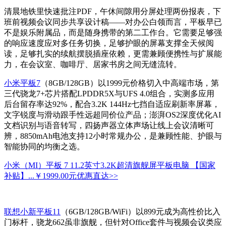
清晨地铁里快速批注PDF，午休间隙用分屏处理两份报表，下
班前视频会议同步共享设计稿——对办公白领而言，平板早已
不是娱乐附属品，而是随身携带的第二工作台。它需要足够强
的响应速度应对多任务切换，足够护眼的屏幕支撑全天候阅
读，足够扎实的续航摆脱插座依赖，更需兼顾便携性与扩展能
力，在会议室、咖啡厅、居家书房之间无缝流转。
小米平板7
（8GB/128GB）以1999元价格切入中高端市场，第
三代骁龙7+芯片搭配LPDDR5X与UFS 4.0组合，实测多应用
后台留存率达92%，配合3.2K 144Hz七挡自适应刷新率屏幕，
文字锐度与滑动跟手性远超同价位产品；澎湃OS2深度优化AI
文档识别与语音转写，四扬声器立体声场让线上会议清晰可
辨，8850mAh电池支持12小时常规办公，是兼顾性能、护眼与
智能协同的均衡之选。
小米（MI）平板 7 11.2英寸3.2K超清旗舰屏平板电脑 【国家
补贴】...
￥1999.00元
优惠直达>>
联想小新平板11
（6GB/128GB/WiFi）以899元成为高性价比入
门标杆，骁龙662虽非旗舰，但针对Office套件与视频会议类应