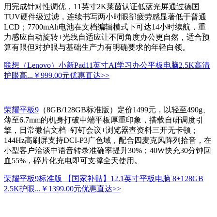
用完成针对性调优，11英寸2K莱茵认证低蓝光屏通过德国
TUV硬件级过滤，连续书写两小时眼部疲劳感显著低于普通
LCD；7700mAh电池在文档编辑模式下可达14小时续航，重
力感应自动旋转+光线自适应让不同角度办公更自然，适合预
算有限但对护眼与基础生产力有明确要求的年轻白领。
联想（Lenovo）小新Pad11英寸AI学习办公平板电脑2.5K高清
护眼高...
￥999.00元
优惠直达>>
荣耀平板9
（8GB/128GB标准版）定价1499元，以轻至490g、
薄至6.7mm的机身打破中端平板厚重印象，搭载自研调度引
擎，日常微信文档+钉钉会议+浏览器查资料三开无卡顿；
144Hz高刷屏支持DCI-P3广色域，配合四麦克风阵列拾音，在
小型客户洽谈中语音转录准确率提升30%；40W快充30分钟回
血55%，碎片化充电即可支撑全天使用。
荣耀平板9标准版 【国家补贴】12.1英寸平板电脑 8+128GB
2.5K护眼...
￥1399.00元
优惠直达>>