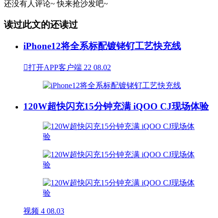
还没有人评论~
快来
抢沙发
吧~
读过此文的还读过
iPhone12将全系标配镀铑钌工艺快充线

打开APP客户端
22
08.02
120W超快闪充15分钟充满 iQOO CJ现场体验
视频
4
08.03