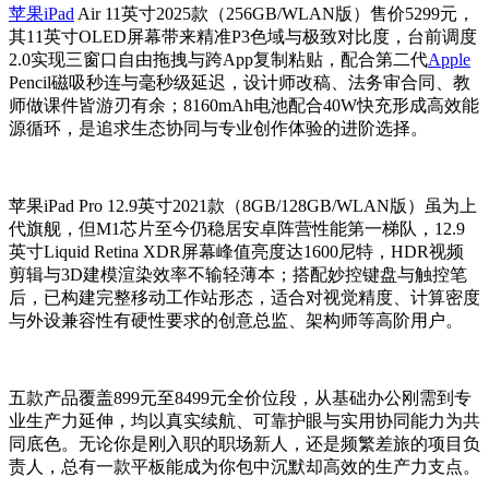
苹果iPad
Air 11英寸2025款（256GB/WLAN版）售价5299元，
其11英寸OLED屏幕带来精准P3色域与极致对比度，台前调度
2.0实现三窗口自由拖拽与跨App复制粘贴，配合第二代
Apple
Pencil磁吸秒连与毫秒级延迟，设计师改稿、法务审合同、教
师做课件皆游刃有余；8160mAh电池配合40W快充形成高效能
源循环，是追求生态协同与专业创作体验的进阶选择。
苹果iPad Pro 12.9英寸2021款（8GB/128GB/WLAN版）虽为上
代旗舰，但M1芯片至今仍稳居安卓阵营性能第一梯队，12.9
英寸Liquid Retina XDR屏幕峰值亮度达1600尼特，HDR视频
剪辑与3D建模渲染效率不输轻薄本；搭配妙控键盘与触控笔
后，已构建完整移动工作站形态，适合对视觉精度、计算密度
与外设兼容性有硬性要求的创意总监、架构师等高阶用户。
五款产品覆盖899元至8499元全价位段，从基础办公刚需到专
业生产力延伸，均以真实续航、可靠护眼与实用协同能力为共
同底色。无论你是刚入职的职场新人，还是频繁差旅的项目负
责人，总有一款平板能成为你包中沉默却高效的生产力支点。