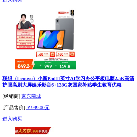
联想（Lenovo）小新Pad11英寸AI学习办公平板电脑2.5K高清
护眼高刷大屏娱乐影音6+128G灰国家补贴学生教育优惠
[经销商]
京东商城
[产品售价]
￥999.00元
进入购买