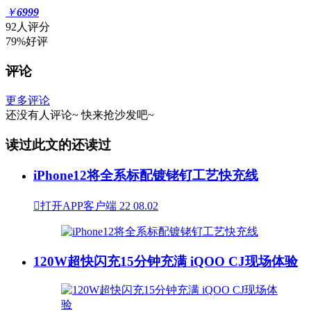
￥
6999
92人评分
79%好评
评论
更多评论
还没有人评论~
快来
抢沙发
吧~
读过此文的还读过
iPhone12将全系标配镀铑钌工艺快充线

打开APP客户端
22
08.02
120W超快闪充15分钟充满 iQOO CJ现场体验