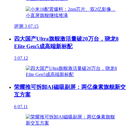
评测
3
07.15
四大国产Ultra旗舰激活量破20万台，骁龙8
Elite Gen5成高端新标配
3
07.12
荣耀推可拆卸AI磁吸副屏：两亿像素旗舰新交
互方案
6
07.11