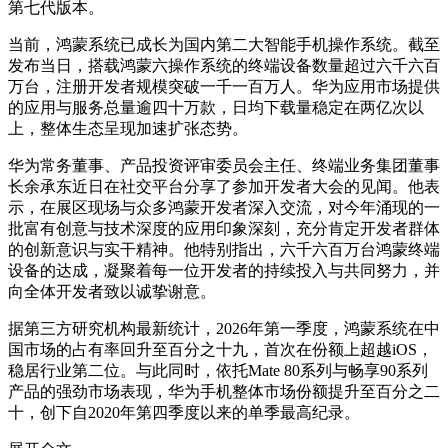
第七代版本。
当前，鸿蒙系统已成长为国内第二大智能手机操作系统。截至
发布当日，搭载鸿蒙六操作系统的终端设备数量超过六千六百
万台，注册开发者规模突破一千一百万人。华为应用市场提供
的应用与服务总量逾四十万款，日均下载量稳定在两亿次以
上，整体生态呈现加速扩张态势。
华为常务董事、产品投资评审委员会主任、终端业务集团董事
长余承东近日在社交平台分享了参加开发者大会的见闻。他表
示，在展区现场与众多鸿蒙开发者深入交流，对今年涌现的一
批富有创意与技术深度的应用印象深刻，充分肯定开发者群体
的创新意识与实干精神。他特别指出，六千六百万台鸿蒙终端
设备的达成，凝聚着每一位开发者的持续投入与共同努力，并
向全体开发者致以诚挚谢意。
据第三方研究机构最新统计，2026年第一季度，鸿蒙系统在中
国市场的占有率回升至百分之十九，首次在份额上超越iOS，
稳居行业第二位。与此同时，依托Mate 80系列与畅享90系列
产品的强劲市场表现，华为手机整体市场份额提升至百分之二
十，创下自2020年第四季度以来的单季最高纪录。