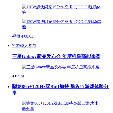
视频
4
08.03
713768人参与
三星Galaxy新品发布会 年度机皇高能来袭
4
07.24
骁龙865+120Hz双Buff加持 魅族17游戏体验分
享