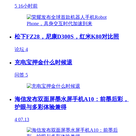
5
16小时前
松下FZ28，尼康D300S，红米K80对比照
论坛
4
充电宝押金什么时候退
问答
5
海信发布双面屏墨水屏手机A10：前墨后彩，
护眼与多彩体验兼得
4
07.13