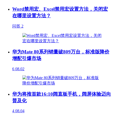
Word禁用宏、Excel禁用宏设置方法，关闭宏
在哪里设置方法？
问答
2
华为Mate 80系列销量破809万台，标准版降价
增配引爆市场
6
08.02
华为将推首款16:10阔直板手机，阔屏体验迈向
普及化
4
08.04