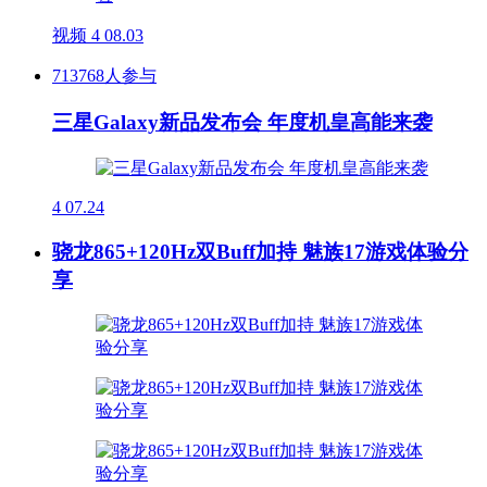
视频
4
08.03
713768人参与
三星Galaxy新品发布会 年度机皇高能来袭
4
07.24
骁龙865+120Hz双Buff加持 魅族17游戏体验分
享