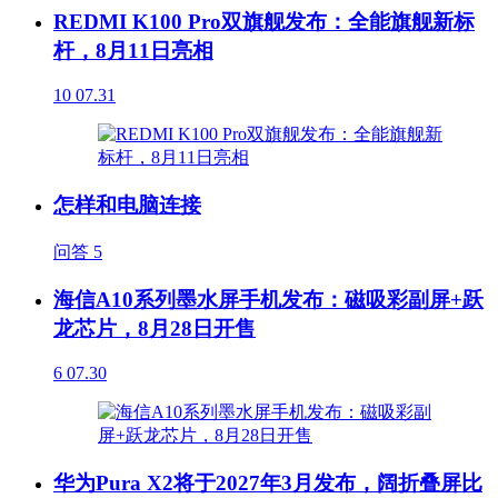
REDMI K100 Pro双旗舰发布：全能旗舰新标
杆，8月11日亮相
10
07.31
怎样和电脑连接
问答
5
海信A10系列墨水屏手机发布：磁吸彩副屏+跃
龙芯片，8月28日开售
6
07.30
华为Pura X2将于2027年3月发布，阔折叠屏比